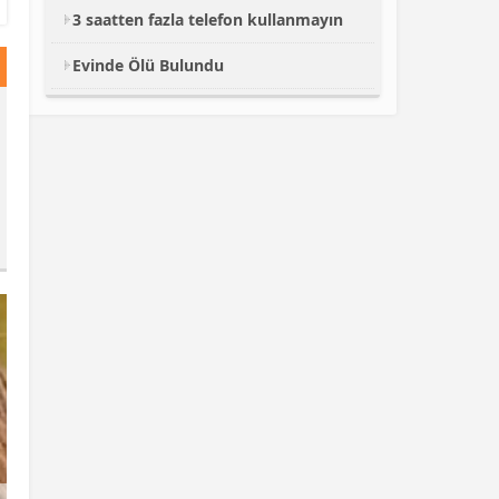
3 saatten fazla telefon kullanmayın
Evinde Ölü Bulundu
Jaguar ve timsahın
Efsane otomobil geri
Ünl
inanılmaz mücadelesi
dönüyor!