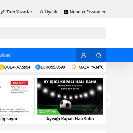
Tüm Yazarlar
Üyelik
Nöbetçi Eczaneler
Video
DOLAR
47,5954
EURO
55,0690
MALATYA
34°C
alı Halı Saha
Ayyıldız Kapalı Halısaha