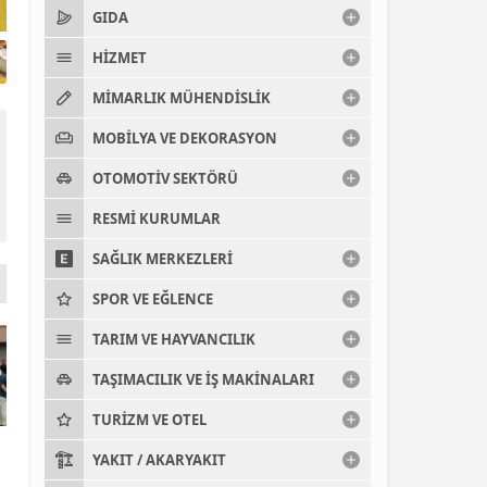
Büyükşehir Belediyesi’nden Dr. Furtun’a Vef
GIDA
HIZMET
MIMARLIK MÜHENDISLIK
MOBILYA VE DEKORASYON
OTOMOTIV SEKTÖRÜ
RESMI KURUMLAR
SAĞLIK MERKEZLERI
SPOR VE EĞLENCE
TARIM VE HAYVANCILIK
TAŞIMACILIK VE İŞ MAKINALARI
TURIZM VE OTEL
YAKIT / AKARYAKIT