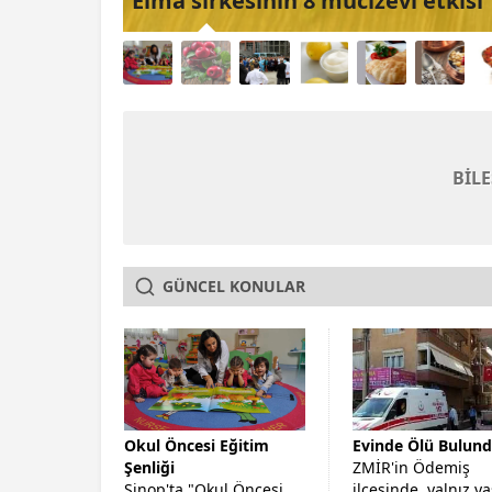
Elma sirkesinin 8 mucizevi etkisi
BİL
GÜNCEL KONULAR
Okul Öncesi Eğitim
Evinde Ölü Bulun
Şenliği
ZMİR'in Ödemiş
Sinop'ta "Okul Öncesi
ilçesinde, yalnız y