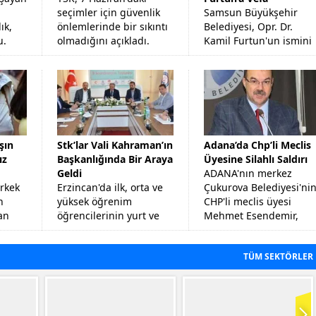
seçimler için güvenlik
Samsun Büyükşehir
ık,
önlemlerinde bir sıkıntı
Belediyesi, Opr. Dr.
u.
olmadığını açıkladı.
Kamil Furtun'un ismini
oturduğu evinin
sokağına verecek ve
görev yaptığı
hastanenin bahçesine
büstünü yapacak.
şın
Stk’lar Vali Kahraman’ın
Adana’da Chp’li Meclis
ız
Başkanlığında Bir Araya
Üyesine Silahlı Saldırı
Geldi
ADANA'nın merkez
rkek
Erzincan'da ilk, orta ve
Çukurova Belediyesi'ni
n
yüksek öğrenim
CHP'li meclis üyesi
an
öğrencilerinin yurt ve
Mehmet Esendemir,
n 23
barınma sorunlarının
tabancayla ayağından
tespiti, eğitim
vuruldu.
TÜM SEKTÖRLER
eti
kalitesinin artırılmasına
yönelik görüş
alışverişlerinde...