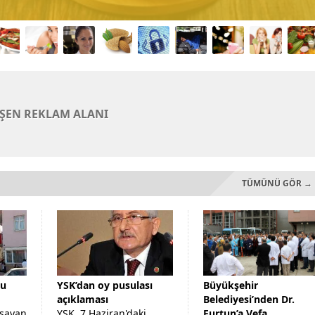
EŞEN REKLAM ALANI
TÜMÜNÜ GÖR →
du
YSK’dan oy pusulası
Büyükşehir
açıklaması
Belediyesi’nden Dr.
aşayan
YSK, 7 Haziran'daki
Furtun’a Vefa