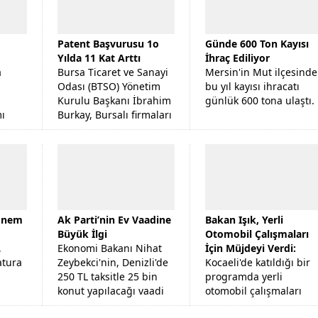
Ütopya’da Büyük Kavga
Patent Başvurusu 1o
Günde 600 Ton Kayısı
Yılda 11 Kat Arttı
İhraç Ediliyor
a
Bursa Ticaret ve Sanayi
Mersin'in Mut ilçesinde
Odası (BTSO) Yönetim
bu yıl kayısı ihracatı
Kurulu Başkanı İbrahim
günlük 600 tona ulaştı.
mı
Burkay, Bursalı firmaları
ele
özgün tasarımlara
olga
yönlendirmeyi
da
hedeflediklerini söyledi.
dönem
Ak Parti’nin Ev Vaadine
Bakan Işık, Yerli
Büyük İlgi
Otomobil Çalışmaları
,
Ekonomi Bakanı Nihat
İçin Müjdeyi Verdi:
atura
Zeybekci'nin, Denizli'de
Kocaeli'de katıldığı bir
250 TL taksitle 25 bin
programda yerli
konut yapılacağı vaadi
otomobil çalışmaları
sonrası 6 bin kişi
hakkında açıklama