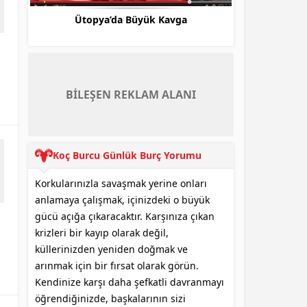
3 Adam O Ses Türkiye Jürisi Olursa
Beyaz Show d
BİLEŞEN REKLAM ALANI
Koç Burcu Günlük Burç Yorumu
Korkularınızla savaşmak yerine onları
anlamaya çalışmak, içinizdeki o büyük
gücü açığa çıkaracaktır. Karşınıza çıkan
krizleri bir kayıp olarak değil,
küllerinizden yeniden doğmak ve
arınmak için bir fırsat olarak görün.
Kendinize karşı daha şefkatli davranmayı
öğrendiğinizde, başkalarının sizi