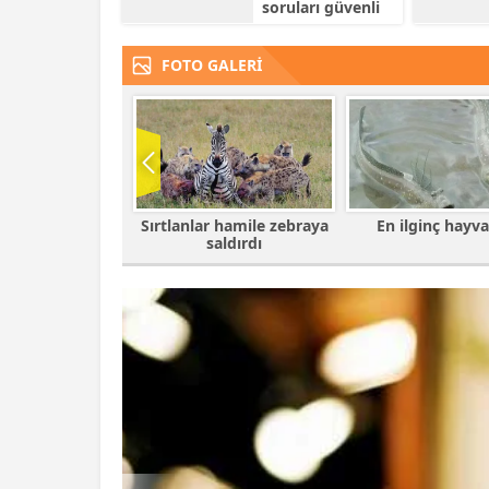
soruları güvenli
bulmuyor
FOTO GALERİ
r hamile zebraya
En ilginç hayvanlar
Babalarına bıra
saldırdı
çocuklar