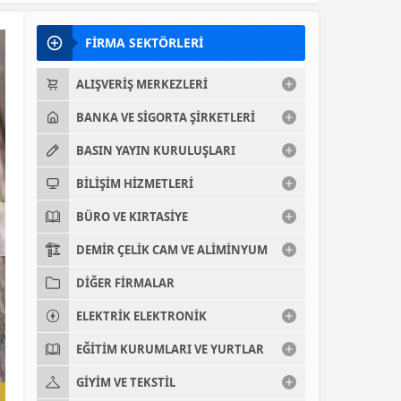
FİRMA SEKTÖRLERİ
ALIŞVERIŞ MERKEZLERI
BANKA VE SIGORTA ŞIRKETLERI
BASIN YAYIN KURULUŞLARI
BILIŞIM HIZMETLERI
BÜRO VE KIRTASIYE
DEMIR ÇELIK CAM VE ALIMINYUM
DIĞER FIRMALAR
ELEKTRIK ELEKTRONIK
EĞITIM KURUMLARI VE YURTLAR
GIYIM VE TEKSTIL