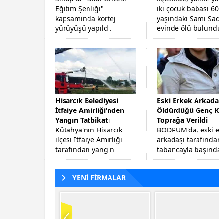
Eğitim Şenliği"
iki çocuk babası 60
kapsamında kortej
yaşındaki Sami Sad
yürüyüşü yapıldı.
evinde ölü bulund
Hisarcık Belediyesi
Eski Erkek Arkada
İtfaiye Amirliği’nden
Öldürdüğü Genç K
Yangın Tatbikatı
Toprağa Verildi
Kütahya'nın Hisarcık
BODRUM'da, eski e
ilçesi İtfaiye Amirliği
arkadaşı tarafında
tarafından yangın
tabancayla başınd
tatbikatı gerçekleştirildi.
vurularak öldürüle
yaşındaki Funda
YENİ FİRMALAR
Altınbezer, memlek
Aydın'ın Nazilli
İlçesi'nde...