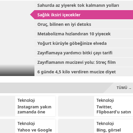
başvuru yaptı.
yapan Bilim Sanayi ve
Sahurda az yiyerek tok kalmanın yolları
Teknoloji Bakanı Fikri
Işık, "Özellikle menzili...
Sağlık iksiri içecekler
Oruç, bilinen en iyi detoks
Metabolizma hızlandıran 10 yiyecek
Yoğurt kürüyle göbeğinize elveda
Zayıflamaya yardımcı bitki çayı tarifi
Zayıflamanın mucizevi yolu: Streç film
6 günde 4,5 kilo verdiren mucize diyet
TÜMÜ →
Teknoloji
Teknoloji
Instagram yakın
Twitter,
zamanda öne
Flipboard’u satın
çıkan içerikleri e-
alabilir
posta ile
Teknoloji
Teknoloji
gönderecek
Yahoo ve Google
Bing, görsel