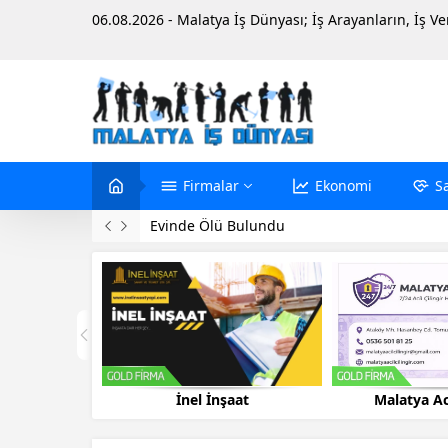
06.08.2026 - Malatya İş Dünyası; İş Arayanların, İş V
Firmalar
Ekonomi
S
Evinde Ölü Bulundu
aat
Malatya Acil Çilingir
Malatya Pete