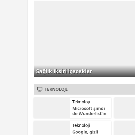
Sanayicileri Derneği'nin
(GAPLASDER) desteğiyle
AKORT Fuarcılık
tarafından organize
edilecek "Plastik,...
Sağlık iksiri içecekler
TEKNOLOJİ
Teknoloji
Microsoft şimdi
de Wunderlist’in
peşinde
Teknoloji
Google, gizli