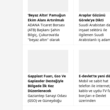
‘Beyaz Altın’ Pamuğun
Araplar Gözünü
Ekim Alanı Artırılmalı
Görele’ye Dikti
ADANA Ticaret Borsası
Suudi Arabistan d
(ATB) Başkanı Şahin
inşaat sektörü ile
Bilgiç, Çukurova'da
ilgilenen Suudi
"beyaz altın" olarak
Arabistanlı iş ada
bilinen pamuğun
Khalid Alcesa, Gör
stratejik bir ürün
Belediye Başkanı T
olduğunu ve ekim
Erener'i makamın
alanının arttırılması...
ziyaret etti.
Gapplast Fuarı, Gso Ve
E-devlet’te yeni 
Gaplasder Desteğiyle
Mobil ve sabit hat
Bölgede İlk Kez
telefon ile internet
Düzenlenecek
kablo ve uydu-TV f
Gaziantep Sanayi Odası
borçları e-Devlet
(GSO) ve Güneydoğu
üzerinden
Plastik ve Kimya
ödenebilecek.