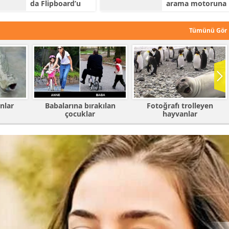
da Flipboard’u
arama motoruna
satın almayı
yaş belirleme
düşünüyor
özelliğini dahil
etti
Tümünü Gör
kılan
Fotoğrafı trolleyen
En komik capsler
hayvanlar