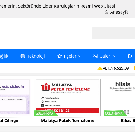
erenlerin, Sektöründe Lider Kuruluşların Resmi Web Sitesi
Anasayfa
ağlık
Teknoloji
İlçeler
Galeri
ALTIN
6.525,39
k Temizleme
Bilsis Bilgisayar
Ayışığı Kap