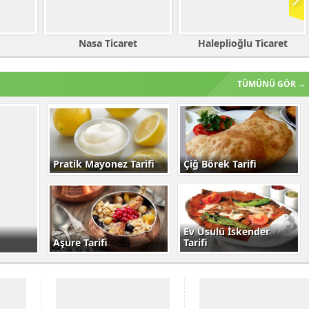
t
Haleplioğlu Ticaret
Gürbüz İnşaat
TÜMÜNÜ GÖR →
Pratik Mayonez Tarifi
Çiğ Börek Tarifi
Ev Usulü İskender
Aşure Tarifi
Tarifi