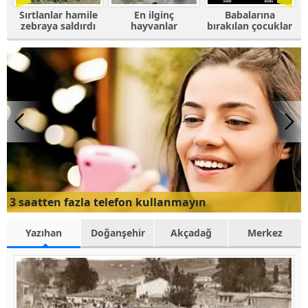
e
En ilginç
Babalarına
Fotoğrafı
ı
hayvanlar
bırakılan çocuklar
trolleyen
hayvanlar
3 saatten fazla telefon kullanmayın
Yazıhan
Doğanşehir
Akçadağ
Merkez