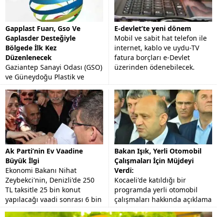
Gapplast Fuarı, Gso Ve
E-devlet’te yeni dönem
Gaplasder Desteğiyle
Mobil ve sabit hat telefon ile
Bölgede İlk Kez
internet, kablo ve uydu-TV
Düzenlenecek
fatura borçları e-Devlet
Gaziantep Sanayi Odası (GSO)
üzerinden ödenebilecek.
ve Güneydoğu Plastik ve
Kimya Sanayicileri
Derneği'nin (GAPLASDER)
desteğiyle AKORT Fuarcılık
tarafından organize edilecek
"Plastik,...
Ak Parti’nin Ev Vaadine
Bakan Işık, Yerli Otomobil
Büyük İlgi
Çalışmaları İçin Müjdeyi
Ekonomi Bakanı Nihat
Verdi:
Zeybekci'nin, Denizli'de 250
Kocaeli'de katıldığı bir
TL taksitle 25 bin konut
programda yerli otomobil
yapılacağı vaadi sonrası 6 bin
çalışmaları hakkında açıklama
kişi başvuru yaptı.
yapan Bilim Sanayi ve