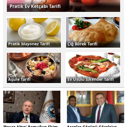
Pratik Ev Ketçabı Tarifi
Pratik Mayonez Tarifi
Çiğ Börek Tarifi
Aşure Tarifi
Ev Usulü İskender Tarifi
‘Beyaz Altın’ Pamuğun Ekim
Araplar Gözünü Görele’ye