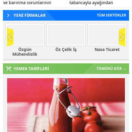
ve barınma sorunlarının
tabancayla ayağından
tespiti, eğitim kalitesinin
vuruldu.
artırılmasına yönelik görüş
YENİ FİRMALAR
TÜM SEKTÖRLER
alışverişlerinde...
Öz Çelik İş
Nasa Ticaret
Haleplioğlu
Ticaret
YEMEK TARİFLERİ
TÜMÜNÜ GÖR →