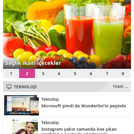
Teknoloji Bakanı Fikri Işık,
"Özellikle menzili...
Sağlık iksiri içecekler
1
2
3
4
5
6
7
8
TEKNOLOJİ
TÜMÜ →
Teknoloji
Microsoft şimdi de Wunderlist’in peşinde
Teknoloji
Instagram yakın zamanda öne çıkan