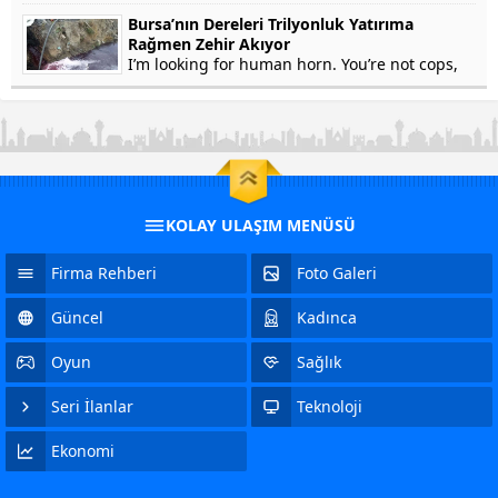
won’t testify on grounds that my...
Bursa’nın Dereleri Trilyonluk Yatırıma
Rağmen Zehir Akıyor
I’m looking for human horn. You’re not cops,
right? Of course not. In fact, he’s a crook. Yep.
Stolen Pez, anyone? Human horn. So fresh...
KOLAY ULAŞIM MENÜSÜ
Firma Rehberi
Foto Galeri
Güncel
Kadınca
Oyun
Sağlık
Seri İlanlar
Teknoloji
Ekonomi