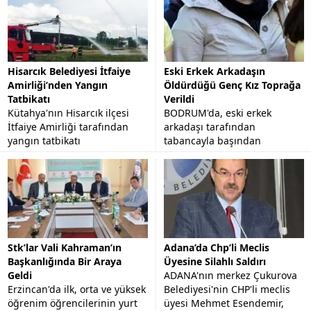
Hisarcık Belediyesi İtfaiye
Eski Erkek Arkadaşın
Amirliği’nden Yangın
Öldürdüğü Genç Kız Toprağa
Tatbikatı
Verildi
Kütahya'nın Hisarcık ilçesi
BODRUM'da, eski erkek
İtfaiye Amirliği tarafından
arkadaşı tarafından
yangın tatbikatı
tabancayla başından
gerçekleştirildi.
vurularak öldürülen 23
yaşındaki Funda Altınbezer,
memleketi Aydın'ın Nazilli
İlçesi'nde...
Stk’lar Vali Kahraman’ın
Adana’da Chp’li Meclis
Başkanlığında Bir Araya
Üyesine Silahlı Saldırı
Geldi
ADANA'nın merkez Çukurova
Erzincan'da ilk, orta ve yüksek
Belediyesi'nin CHP'li meclis
öğrenim öğrencilerinin yurt
üyesi Mehmet Esendemir,