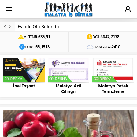
Evinde Ölü Bulundu
ALTIN
6.635,91
DOLAR
47,7178
EURO
55,1513
MALATYA
24°C
Malatya Acil
Malatya Petek
Bilsis Bilgisayar
Çilingir
Temizleme