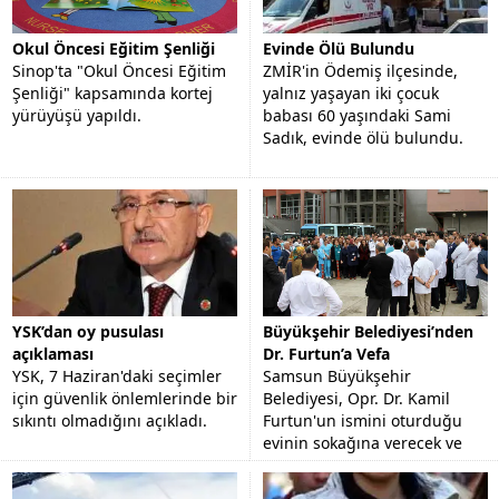
Okul Öncesi Eğitim Şenliği
Evinde Ölü Bulundu
Sinop'ta "Okul Öncesi Eğitim
ZMİR'in Ödemiş ilçesinde,
Şenliği" kapsamında kortej
yalnız yaşayan iki çocuk
yürüyüşü yapıldı.
babası 60 yaşındaki Sami
Sadık, evinde ölü bulundu.
YSK’dan oy pusulası
Büyükşehir Belediyesi’nden
açıklaması
Dr. Furtun’a Vefa
YSK, 7 Haziran'daki seçimler
Samsun Büyükşehir
için güvenlik önlemlerinde bir
Belediyesi, Opr. Dr. Kamil
sıkıntı olmadığını açıkladı.
Furtun'un ismini oturduğu
evinin sokağına verecek ve
görev yaptığı hastanenin
bahçesine büstünü yapacak.