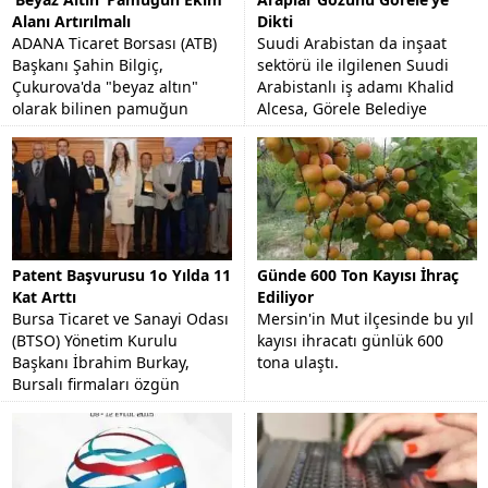
Alanı Artırılmalı
Dikti
ADANA Ticaret Borsası (ATB)
Suudi Arabistan da inşaat
Başkanı Şahin Bilgiç,
sektörü ile ilgilenen Suudi
Çukurova'da "beyaz altın"
Arabistanlı iş adamı Khalid
olarak bilinen pamuğun
Alcesa, Görele Belediye
stratejik bir ürün olduğunu
Başkanı Tolga Erener'i
ve ekim alanının arttırılması...
makamında ziyaret etti.
Patent Başvurusu 1o Yılda 11
Günde 600 Ton Kayısı İhraç
Kat Arttı
Ediliyor
Bursa Ticaret ve Sanayi Odası
Mersin'in Mut ilçesinde bu yıl
(BTSO) Yönetim Kurulu
kayısı ihracatı günlük 600
Başkanı İbrahim Burkay,
tona ulaştı.
Bursalı firmaları özgün
tasarımlara yönlendirmeyi
hedeflediklerini söyledi.