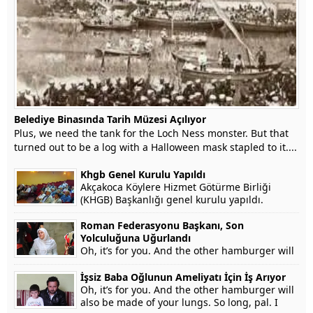
Belediye Binasında Tarih Müzesi Açılıyor
Plus, we need the tank for the Loch Ness monster. But that
turned out to be a log with a Halloween mask stapled to it....
Khgb Genel Kurulu Yapıldı
Akçakoca Köylere Hizmet Götürme Birliği
(KHGB) Başkanlığı genel kurulu yapıldı.
Roman Federasyonu Başkanı, Son
Yolculuğuna Uğurlandı
Oh, it’s for you. And the other hamburger will
also be made of your lungs. So long, pal. I
won’t testify on grounds that my...
İşsiz Baba Oğlunun Ameliyatı İçin İş Arıyor
Oh, it’s for you. And the other hamburger will
also be made of your lungs. So long, pal. I