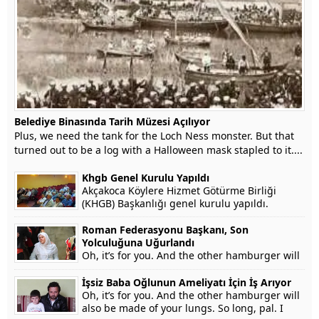
Belediye Binasında Tarih Müzesi Açılıyor
Plus, we need the tank for the Loch Ness monster. But that
turned out to be a log with a Halloween mask stapled to it....
Khgb Genel Kurulu Yapıldı
Akçakoca Köylere Hizmet Götürme Birliği
(KHGB) Başkanlığı genel kurulu yapıldı.
Roman Federasyonu Başkanı, Son
Yolculuğuna Uğurlandı
Oh, it’s for you. And the other hamburger will
also be made of your lungs. So long, pal. I
won’t testify on grounds that my...
İşsiz Baba Oğlunun Ameliyatı İçin İş Arıyor
Oh, it’s for you. And the other hamburger will
also be made of your lungs. So long, pal. I