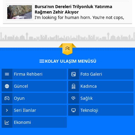
won’t testify on grounds that my...
Bursa’nın Dereleri Trilyonluk Yatırıma
Rağmen Zehir Akıyor
I’m looking for human horn. You’re not cops,
right? Of course not. In fact, he’s a crook. Yep.
Stolen Pez, anyone? Human horn. So fresh...
KOLAY ULAŞIM MENÜSÜ
Firma Rehberi
Foto Galeri
Güncel
Kadınca
Oyun
Sağlık
Seri İlanlar
Teknoloji
Ekonomi