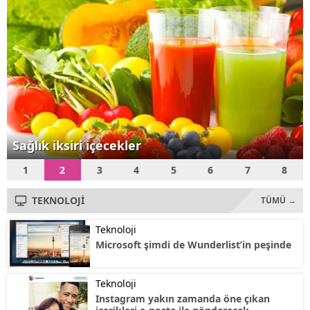
Teknoloji Bakanı Fikri Işık,
"Özellikle menzili...
Sağlık iksiri içecekler
1
2
3
4
5
6
7
8
TEKNOLOJİ
TÜMÜ →
Teknoloji
Microsoft şimdi de Wunderlist’in peşinde
Teknoloji
Instagram yakın zamanda öne çıkan