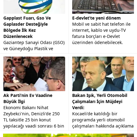
Gapplast Fuarı, Gso Ve
E-devlet’te yeni dönem
Gaplasder Desteğiyle
Mobil ve sabit hat telefon ile
Bölgede İlk Kez
internet, kablo ve uydu-TV
Düzenlenecek
fatura borçları e-Devlet
Gaziantep Sanayi Odası (GSO)
üzerinden ödenebilecek.
ve Güneydoğu Plastik ve
Kimya Sanayicileri
Derneği'nin (GAPLASDER)
desteğiyle AKORT Fuarcılık
tarafından organize edilecek
"Plastik,...
Ak Parti’nin Ev Vaadine
Bakan Işık, Yerli Otomobil
Büyük İlgi
Çalışmaları İçin Müjdeyi
Ekonomi Bakanı Nihat
Verdi:
Zeybekci'nin, Denizli'de 250
Kocaeli'de katıldığı bir
TL taksitle 25 bin konut
programda yerli otomobil
yapılacağı vaadi sonrası 6 bin
çalışmaları hakkında açıklama
kişi başvuru yaptı.
yapan Bilim Sanayi ve