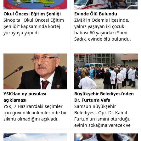
Okul Öncesi Eğitim Şenliği
Evinde Ölü Bulundu
Sinop'ta "Okul Öncesi Eğitim
ZMİR'in Ödemiş ilçesinde,
Şenliği" kapsamında kortej
yalnız yaşayan iki çocuk
yürüyüşü yapıldı.
babası 60 yaşındaki Sami
Sadık, evinde ölü bulundu.
YSK’dan oy pusulası
Büyükşehir Belediyesi’nden
açıklaması
Dr. Furtun’a Vefa
YSK, 7 Haziran'daki seçimler
Samsun Büyükşehir
için güvenlik önlemlerinde bir
Belediyesi, Opr. Dr. Kamil
sıkıntı olmadığını açıkladı.
Furtun'un ismini oturduğu
evinin sokağına verecek ve
görev yaptığı hastanenin
bahçesine büstünü yapacak.