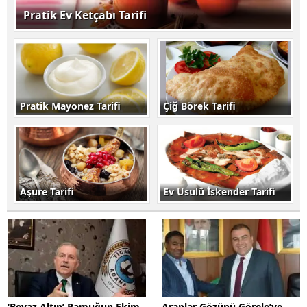
Pratik Ev Ketçabı Tarifi
Pratik Mayonez Tarifi
Çiğ Börek Tarifi
Aşure Tarifi
Ev Usulü İskender Tarifi
‘Beyaz Altın’ Pamuğun Ekim
Araplar Gözünü Görele’ye