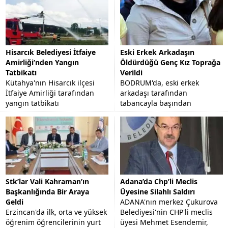
Hisarcık Belediyesi İtfaiye
Eski Erkek Arkadaşın
Amirliği’nden Yangın
Öldürdüğü Genç Kız Toprağa
Tatbikatı
Verildi
Kütahya'nın Hisarcık ilçesi
BODRUM'da, eski erkek
İtfaiye Amirliği tarafından
arkadaşı tarafından
yangın tatbikatı
tabancayla başından
gerçekleştirildi.
vurularak öldürülen 23
yaşındaki Funda Altınbezer,
memleketi Aydın'ın Nazilli
İlçesi'nde...
Stk’lar Vali Kahraman’ın
Adana’da Chp’li Meclis
Başkanlığında Bir Araya
Üyesine Silahlı Saldırı
Geldi
ADANA'nın merkez Çukurova
Erzincan'da ilk, orta ve yüksek
Belediyesi'nin CHP'li meclis
öğrenim öğrencilerinin yurt
üyesi Mehmet Esendemir,