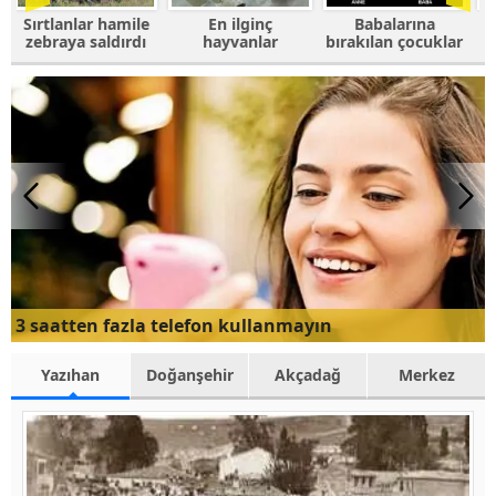
e
En ilginç
Babalarına
Fotoğrafı
ı
hayvanlar
bırakılan çocuklar
trolleyen
hayvanlar
3 saatten fazla telefon kullanmayın
Yazıhan
Doğanşehir
Akçadağ
Merkez