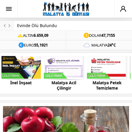
Evinde Ölü Bulundu
ALTIN
6.659,09
DOLAR
47,7155
EURO
55,1921
MALATYA
24°C
Malatya Acil
Malatya Petek
Bilsis Bilgisayar
Çilingir
Temizleme