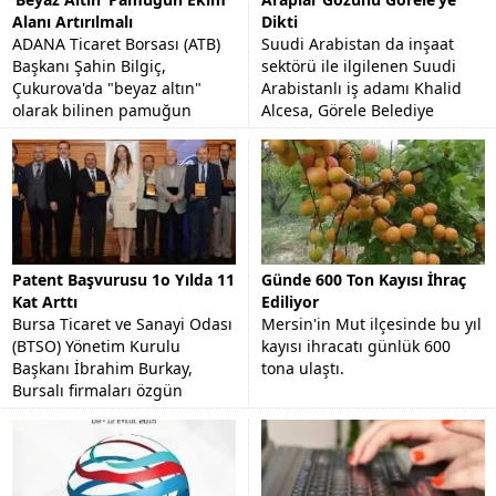
Alanı Artırılmalı
Dikti
ADANA Ticaret Borsası (ATB)
Suudi Arabistan da inşaat
Başkanı Şahin Bilgiç,
sektörü ile ilgilenen Suudi
Çukurova'da "beyaz altın"
Arabistanlı iş adamı Khalid
olarak bilinen pamuğun
Alcesa, Görele Belediye
stratejik bir ürün olduğunu
Başkanı Tolga Erener'i
ve ekim alanının arttırılması...
makamında ziyaret etti.
Patent Başvurusu 1o Yılda 11
Günde 600 Ton Kayısı İhraç
Kat Arttı
Ediliyor
Bursa Ticaret ve Sanayi Odası
Mersin'in Mut ilçesinde bu yıl
(BTSO) Yönetim Kurulu
kayısı ihracatı günlük 600
Başkanı İbrahim Burkay,
tona ulaştı.
Bursalı firmaları özgün
tasarımlara yönlendirmeyi
hedeflediklerini söyledi.