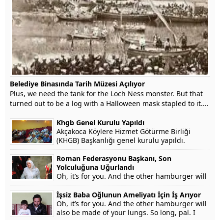
Belediye Binasında Tarih Müzesi Açılıyor
Plus, we need the tank for the Loch Ness monster. But that
turned out to be a log with a Halloween mask stapled to it....
Khgb Genel Kurulu Yapıldı
Akçakoca Köylere Hizmet Götürme Birliği
(KHGB) Başkanlığı genel kurulu yapıldı.
Roman Federasyonu Başkanı, Son
Yolculuğuna Uğurlandı
Oh, it’s for you. And the other hamburger will
also be made of your lungs. So long, pal. I
won’t testify on grounds that my...
İşsiz Baba Oğlunun Ameliyatı İçin İş Arıyor
Oh, it’s for you. And the other hamburger will
also be made of your lungs. So long, pal. I