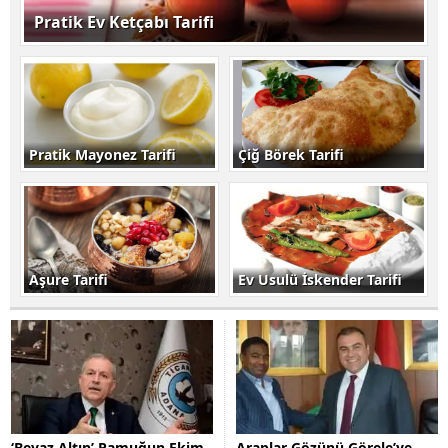
Pratik Ev Ketçabı Tarifi
Pratik Mayonez Tarifi
Çiğ Börek Tarifi
Aşure Tarifi
Ev Usulü İskender Tarifi
‘Beyaz Altın’ Pamuğun Ekim
Araplar Gözünü Görele’ye