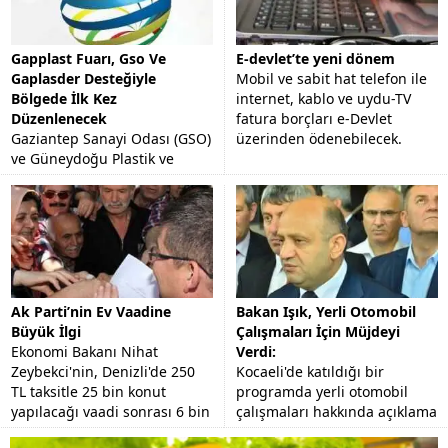
Gapplast Fuarı, Gso Ve
E-devlet’te yeni dönem
Gaplasder Desteğiyle
Mobil ve sabit hat telefon ile
Bölgede İlk Kez
internet, kablo ve uydu-TV
Düzenlenecek
fatura borçları e-Devlet
Gaziantep Sanayi Odası (GSO)
üzerinden ödenebilecek.
ve Güneydoğu Plastik ve
Kimya Sanayicileri
Derneği'nin (GAPLASDER)
desteğiyle AKORT Fuarcılık
tarafından organize edilecek
"Plastik,...
Ak Parti’nin Ev Vaadine
Bakan Işık, Yerli Otomobil
Büyük İlgi
Çalışmaları İçin Müjdeyi
Ekonomi Bakanı Nihat
Verdi:
Zeybekci'nin, Denizli'de 250
Kocaeli'de katıldığı bir
TL taksitle 25 bin konut
programda yerli otomobil
yapılacağı vaadi sonrası 6 bin
çalışmaları hakkında açıklama
kişi başvuru yaptı.
yapan Bilim Sanayi ve