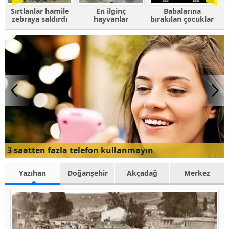
e
En ilginç
Babalarına
Fotoğrafı
ı
hayvanlar
bırakılan çocuklar
trolleyen
hayvanlar
3 saatten fazla telefon kullanmayın
Yazıhan
Doğanşehir
Akçadağ
Merkez