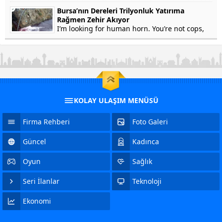
won’t testify on grounds that my...
Bursa’nın Dereleri Trilyonluk Yatırıma
Rağmen Zehir Akıyor
I’m looking for human horn. You’re not cops,
right? Of course not. In fact, he’s a crook. Yep.
Stolen Pez, anyone? Human horn. So fresh...
KOLAY ULAŞIM MENÜSÜ
Firma Rehberi
Foto Galeri
Güncel
Kadınca
Oyun
Sağlık
Seri İlanlar
Teknoloji
Ekonomi