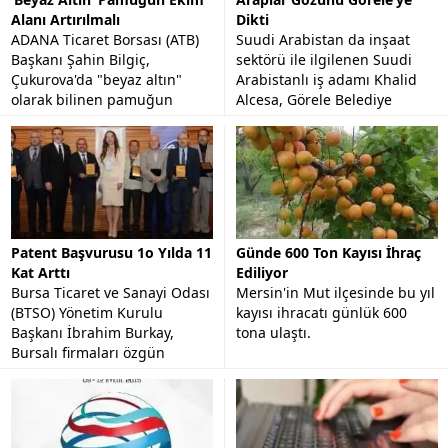
Alanı Artırılmalı
Dikti
ADANA Ticaret Borsası (ATB)
Suudi Arabistan da inşaat
Başkanı Şahin Bilgiç,
sektörü ile ilgilenen Suudi
Çukurova'da "beyaz altın"
Arabistanlı iş adamı Khalid
olarak bilinen pamuğun
Alcesa, Görele Belediye
stratejik bir ürün olduğunu
Başkanı Tolga Erener'i
ve ekim alanının arttırılması...
makamında ziyaret etti.
Patent Başvurusu 1o Yılda 11
Günde 600 Ton Kayısı İhraç
Kat Arttı
Ediliyor
Bursa Ticaret ve Sanayi Odası
Mersin'in Mut ilçesinde bu yıl
(BTSO) Yönetim Kurulu
kayısı ihracatı günlük 600
Başkanı İbrahim Burkay,
tona ulaştı.
Bursalı firmaları özgün
tasarımlara yönlendirmeyi
hedeflediklerini söyledi.