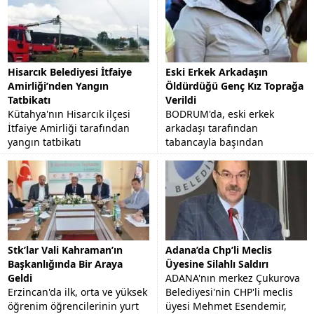
Hisarcık Belediyesi İtfaiye
Eski Erkek Arkadaşın
Amirliği’nden Yangın
Öldürdüğü Genç Kız Toprağa
Tatbikatı
Verildi
Kütahya'nın Hisarcık ilçesi
BODRUM'da, eski erkek
İtfaiye Amirliği tarafından
arkadaşı tarafından
yangın tatbikatı
tabancayla başından
gerçekleştirildi.
vurularak öldürülen 23
yaşındaki Funda Altınbezer,
memleketi Aydın'ın Nazilli
İlçesi'nde...
Stk’lar Vali Kahraman’ın
Adana’da Chp’li Meclis
Başkanlığında Bir Araya
Üyesine Silahlı Saldırı
Geldi
ADANA'nın merkez Çukurova
Erzincan'da ilk, orta ve yüksek
Belediyesi'nin CHP'li meclis
öğrenim öğrencilerinin yurt
üyesi Mehmet Esendemir,