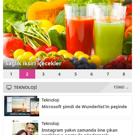
Teknoloji Bakanı Fikri Işık,
"Özellikle menzili...
Sağlık iksiri içecekler
1
2
3
4
5
6
7
8
TEKNOLOJİ
TÜMÜ →
Teknoloji
Microsoft şimdi de Wunderlist’in peşinde
Teknoloji
Instagram yakın zamanda öne çıkan