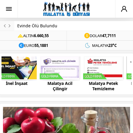
Evinde Ölü Bulundu
ALTIN
6.660,55
DOLAR
47,7111
EURO
55,1881
MALATYA
23°C
Malatya Acil
Malatya Petek
Bilsis Bilgisayar
Çilingir
Temizleme