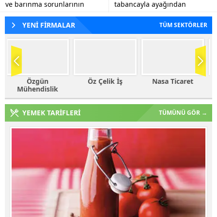
ve barınma sorunlarının
tabancayla ayağından
tespiti, eğitim kalitesinin
vuruldu.
artırılmasına yönelik görüş
YENİ FİRMALAR
TÜM SEKTÖRLER
alışverişlerinde...
Öz Çelik İş
Nasa Ticaret
Haleplioğlu
Ticaret
YEMEK TARİFLERİ
TÜMÜNÜ GÖR →