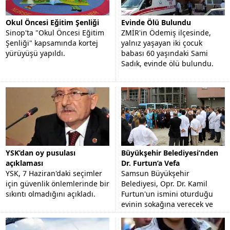
Okul Öncesi Eğitim Şenliği
Evinde Ölü Bulundu
Sinop'ta "Okul Öncesi Eğitim
ZMİR'in Ödemiş ilçesinde,
Şenliği" kapsamında kortej
yalnız yaşayan iki çocuk
yürüyüşü yapıldı.
babası 60 yaşındaki Sami
Sadık, evinde ölü bulundu.
YSK’dan oy pusulası
Büyükşehir Belediyesi’nden
açıklaması
Dr. Furtun’a Vefa
YSK, 7 Haziran'daki seçimler
Samsun Büyükşehir
için güvenlik önlemlerinde bir
Belediyesi, Opr. Dr. Kamil
sıkıntı olmadığını açıkladı.
Furtun'un ismini oturduğu
evinin sokağına verecek ve
görev yaptığı hastanenin
bahçesine büstünü yapacak.