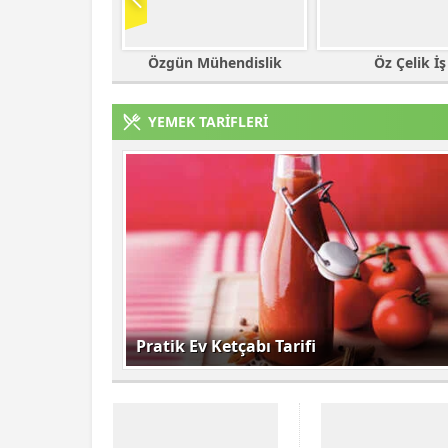
Mühendislik
Öz Çelik İş
Nasa Ticare
YEMEK TARİFLERİ
Pratik Ev Ketçabı Tarifi