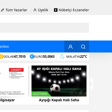
Tüm Yazarlar
Üyelik
Nöbetçi Eczaneler
Video
DOLAR
47,7010
EURO
55,0063
MALATYA
22°C
alı Halı Saha
Ayyıldız Kapalı Halısaha