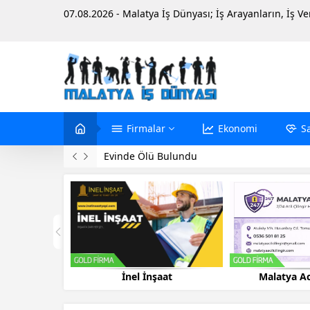
07.08.2026 - Malatya İş Dünyası; İş Arayanların, İş V
Firmalar
Ekonomi
S
Evinde Ölü Bulundu
aat
Malatya Acil Çilingir
Malatya Pete