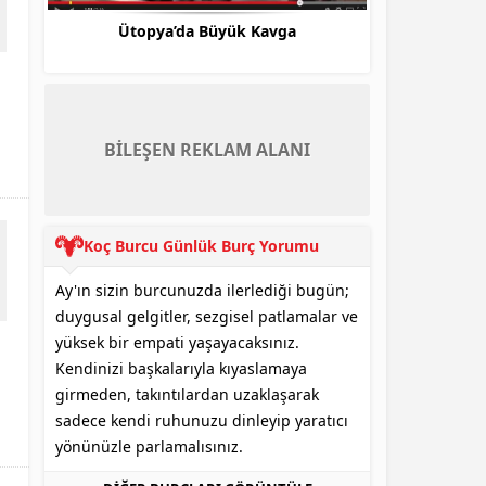
3 Adam O Ses Türkiye Jürisi Olursa
Beyaz Show d
BİLEŞEN REKLAM ALANI
Koç Burcu Günlük Burç Yorumu
Ay'ın sizin burcunuzda ilerlediği bugün;
duygusal gelgitler, sezgisel patlamalar ve
yüksek bir empati yaşayacaksınız.
Kendinizi başkalarıyla kıyaslamaya
girmeden, takıntılardan uzaklaşarak
sadece kendi ruhunuzu dinleyip yaratıcı
yönünüzle parlamalısınız.