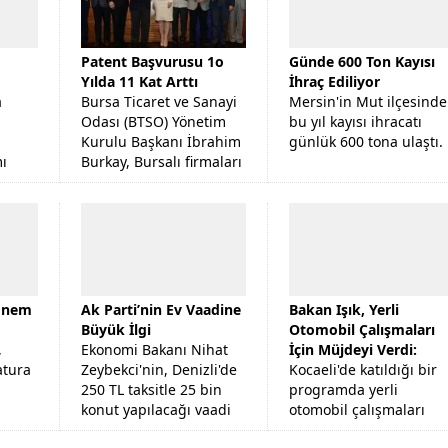
Ütopya’da Büyük Kavga
Patent Başvurusu 1o
Günde 600 Ton Kayısı
Yılda 11 Kat Arttı
İhraç Ediliyor
a
Bursa Ticaret ve Sanayi
Mersin'in Mut ilçesinde
Odası (BTSO) Yönetim
bu yıl kayısı ihracatı
Kurulu Başkanı İbrahim
günlük 600 tona ulaştı.
mı
Burkay, Bursalı firmaları
ele
özgün tasarımlara
olga
yönlendirmeyi
da
hedeflediklerini söyledi.
dönem
Ak Parti’nin Ev Vaadine
Bakan Işık, Yerli
Büyük İlgi
Otomobil Çalışmaları
,
Ekonomi Bakanı Nihat
İçin Müjdeyi Verdi:
atura
Zeybekci'nin, Denizli'de
Kocaeli'de katıldığı bir
250 TL taksitle 25 bin
programda yerli
konut yapılacağı vaadi
otomobil çalışmaları
sonrası 6 bin kişi
hakkında açıklama