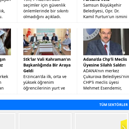
seçimler için güvenlik
Samsun Büyükşehir
ık,
önlemlerinde bir sıkıntı
Belediyesi, Opr. Dr.
u.
olmadığını açıkladı.
Kamil Furtun'un ismini
oturduğu evinin
sokağına verecek ve
görev yaptığı
hastanenin bahçesine
büstünü yapacak.
şın
Stk’lar Vali Kahraman’ın
Adana’da Chp’li Meclis
ız
Başkanlığında Bir Araya
Üyesine Silahlı Saldırı
Geldi
ADANA'nın merkez
rkek
Erzincan'da ilk, orta ve
Çukurova Belediyesi'ni
n
yüksek öğrenim
CHP'li meclis üyesi
an
öğrencilerinin yurt ve
Mehmet Esendemir,
n 23
barınma sorunlarının
tabancayla ayağından
tespiti, eğitim
vuruldu.
TÜM SEKTÖRLER
eti
kalitesinin artırılmasına
yönelik görüş
alışverişlerinde...