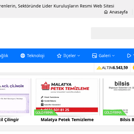
erenlerin, Sektöründe Lider Kuruluşların Resmi Web Sitesi
Anasayfa
ağlık
Teknoloji
İlçeler
Galeri
ALTIN
6.543,59
k Temizleme
Bilsis Bilgisayar
Ayışığı Kap