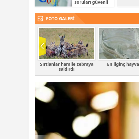
soruları güvenli
bulmuyor
FOTO GALERİ
r hamile zebraya
En ilginç hayvanlar
Babalarına bıra
saldırdı
çocuklar