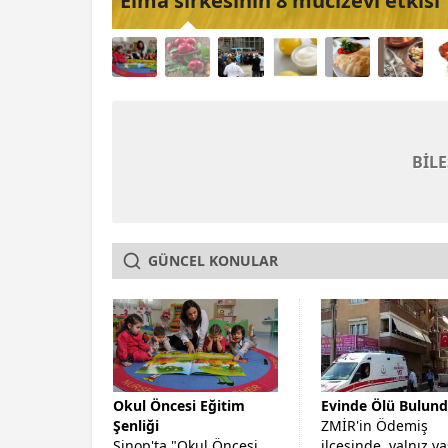
Elma sirkesinin 8 mucizevi etkisi
BİL
GÜNCEL KONULAR
Okul Öncesi Eğitim
Evinde Ölü Bulun
Şenliği
ZMİR'in Ödemiş
Sinop'ta "Okul Öncesi
ilçesinde, yalnız y