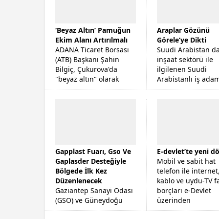
‘Beyaz Altın’ Pamuğun
Araplar Gözünü
Ekim Alanı Artırılmalı
Görele’ye Dikti
ADANA Ticaret Borsası
Suudi Arabistan d
(ATB) Başkanı Şahin
inşaat sektörü ile
Bilgiç, Çukurova'da
ilgilenen Suudi
"beyaz altın" olarak
Arabistanlı iş ada
bilinen pamuğun
Khalid Alcesa, Gör
stratejik bir ürün
Belediye Başkanı T
olduğunu ve ekim
Erener'i makamın
alanının arttırılması...
ziyaret etti.
Gapplast Fuarı, Gso Ve
E-devlet’te yeni 
Gaplasder Desteğiyle
Mobil ve sabit hat
Bölgede İlk Kez
telefon ile internet
Düzenlenecek
kablo ve uydu-TV f
Gaziantep Sanayi Odası
borçları e-Devlet
(GSO) ve Güneydoğu
üzerinden
Plastik ve Kimya
ödenebilecek.