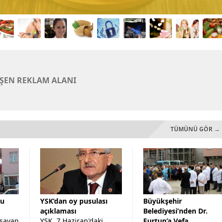
EŞEN REKLAM ALANI
TÜMÜNÜ GÖR →
du
YSK’dan oy pusulası
Büyükşehir
açıklaması
Belediyesi’nden Dr.
aşayan
YSK, 7 Haziran'daki
Furtun’a Vefa