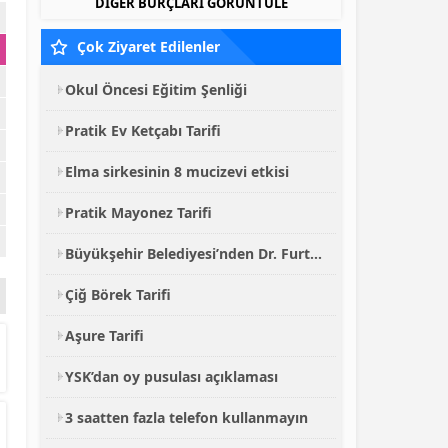
DİĞER BURÇLARI GÖRÜNTÜLE
Çok Ziyaret Edilenler
Okul Öncesi Eğitim Şenliği
Pratik Ev Ketçabı Tarifi
Elma sirkesinin 8 mucizevi etkisi
Pratik Mayonez Tarifi
Büyükşehir Belediyesi’nden Dr. Furtun’a Vefa
Çiğ Börek Tarifi
Aşure Tarifi
YSK’dan oy pusulası açıklaması
3 saatten fazla telefon kullanmayın