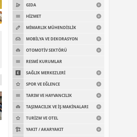
Büyükşehir Belediyesi’nden Dr. Furtun’a Vef
GIDA
HIZMET
MIMARLIK MÜHENDISLIK
MOBILYA VE DEKORASYON
OTOMOTIV SEKTÖRÜ
RESMI KURUMLAR
SAĞLIK MERKEZLERI
SPOR VE EĞLENCE
TARIM VE HAYVANCILIK
TAŞIMACILIK VE İŞ MAKINALARI
TURIZM VE OTEL
YAKIT / AKARYAKIT