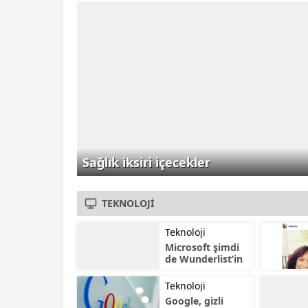
Sanayicileri Derneği'nin
(GAPLASDER) desteğiyle
AKORT Fuarcılık
tarafından organize
edilecek "Plastik,...
Sağlık iksiri içecekler
TEKNOLOJİ
Teknoloji
Microsoft şimdi
de Wunderlist’in
peşinde
Teknoloji
Google, gizli