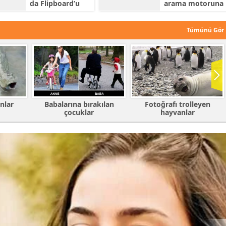
da Flipboard’u
arama motoruna
satın almayı
yaş belirleme
düşünüyor
özelliğini dahil
etti
Tümünü Gör
kılan
Fotoğrafı trolleyen
En komik capsler
hayvanlar