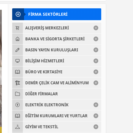
FİRMA SEKTÖRLERİ
ALIŞVERIŞ MERKEZLERI
BANKA VE SIGORTA ŞIRKETLERI
BASIN YAYIN KURULUŞLARI
BILIŞIM HIZMETLERI
BÜRO VE KIRTASIYE
DEMIR ÇELIK CAM VE ALIMINYUM
DIĞER FIRMALAR
ELEKTRIK ELEKTRONIK
EĞITIM KURUMLARI VE YURTLAR
GIYIM VE TEKSTIL