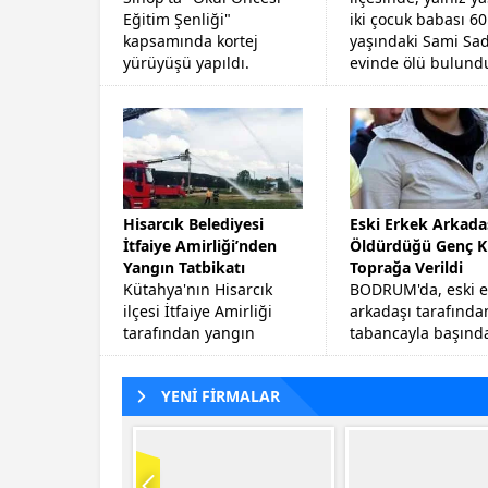
Eğitim Şenliği"
iki çocuk babası 60
kapsamında kortej
yaşındaki Sami Sad
yürüyüşü yapıldı.
evinde ölü bulund
Hisarcık Belediyesi
Eski Erkek Arkada
İtfaiye Amirliği’nden
Öldürdüğü Genç K
Yangın Tatbikatı
Toprağa Verildi
Kütahya'nın Hisarcık
BODRUM'da, eski e
ilçesi İtfaiye Amirliği
arkadaşı tarafında
tarafından yangın
tabancayla başınd
tatbikatı gerçekleştirildi.
vurularak öldürüle
yaşındaki Funda
YENİ FİRMALAR
Altınbezer, memlek
Aydın'ın Nazilli
İlçesi'nde...