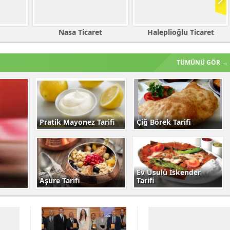
t
Haleplioğlu Ticaret
Gürbüz İnşaat
TÜMÜNÜ GÖR →
Pratik Mayonez Tarifi
Çiğ Börek Tarifi
Ev Usulü İskender
Aşure Tarifi
Tarifi