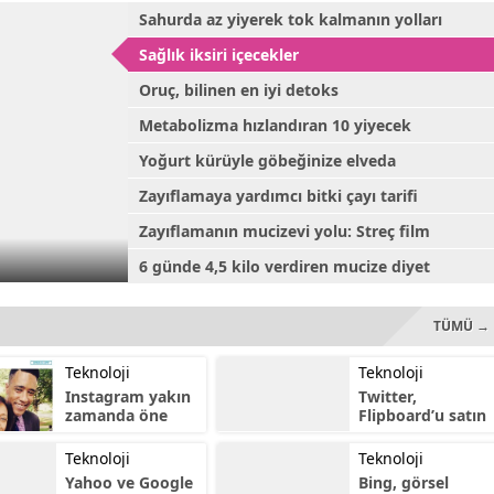
başvuru yaptı.
yapan Bilim Sanayi ve
Sahurda az yiyerek tok kalmanın yolları
Teknoloji Bakanı Fikri
Işık, "Özellikle menzili...
Sağlık iksiri içecekler
Oruç, bilinen en iyi detoks
Metabolizma hızlandıran 10 yiyecek
Yoğurt kürüyle göbeğinize elveda
Zayıflamaya yardımcı bitki çayı tarifi
Zayıflamanın mucizevi yolu: Streç film
6 günde 4,5 kilo verdiren mucize diyet
TÜMÜ →
Teknoloji
Teknoloji
Instagram yakın
Twitter,
zamanda öne
Flipboard’u satın
çıkan içerikleri e-
alabilir
posta ile
Teknoloji
Teknoloji
gönderecek
Yahoo ve Google
Bing, görsel