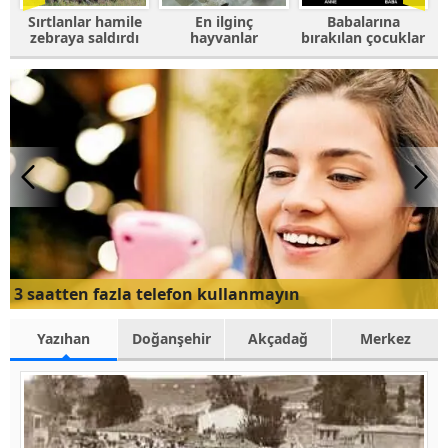
e
En ilginç
Babalarına
Fotoğrafı
ı
hayvanlar
bırakılan çocuklar
trolleyen
hayvanlar
3 saatten fazla telefon kullanmayın
Yazıhan
Doğanşehir
Akçadağ
Merkez