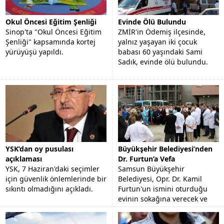
Okul Öncesi Eğitim Şenliği
Evinde Ölü Bulundu
Sinop'ta "Okul Öncesi Eğitim
ZMİR'in Ödemiş ilçesinde,
Şenliği" kapsamında kortej
yalnız yaşayan iki çocuk
yürüyüşü yapıldı.
babası 60 yaşındaki Sami
Sadık, evinde ölü bulundu.
YSK’dan oy pusulası
Büyükşehir Belediyesi’nden
açıklaması
Dr. Furtun’a Vefa
YSK, 7 Haziran'daki seçimler
Samsun Büyükşehir
için güvenlik önlemlerinde bir
Belediyesi, Opr. Dr. Kamil
sıkıntı olmadığını açıkladı.
Furtun'un ismini oturduğu
evinin sokağına verecek ve
görev yaptığı hastanenin
bahçesine büstünü yapacak.