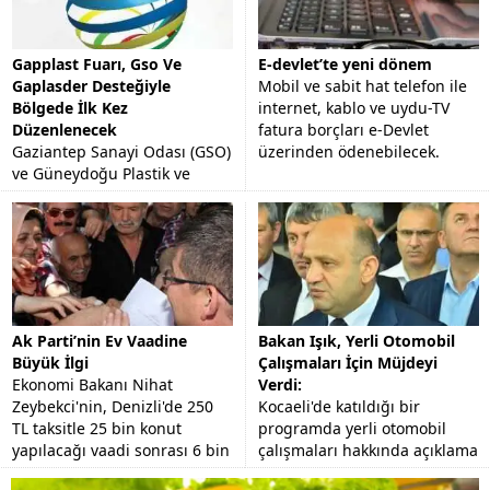
Gapplast Fuarı, Gso Ve
E-devlet’te yeni dönem
Gaplasder Desteğiyle
Mobil ve sabit hat telefon ile
Bölgede İlk Kez
internet, kablo ve uydu-TV
Düzenlenecek
fatura borçları e-Devlet
Gaziantep Sanayi Odası (GSO)
üzerinden ödenebilecek.
ve Güneydoğu Plastik ve
Kimya Sanayicileri
Derneği'nin (GAPLASDER)
desteğiyle AKORT Fuarcılık
tarafından organize edilecek
"Plastik,...
Ak Parti’nin Ev Vaadine
Bakan Işık, Yerli Otomobil
Büyük İlgi
Çalışmaları İçin Müjdeyi
Ekonomi Bakanı Nihat
Verdi:
Zeybekci'nin, Denizli'de 250
Kocaeli'de katıldığı bir
TL taksitle 25 bin konut
programda yerli otomobil
yapılacağı vaadi sonrası 6 bin
çalışmaları hakkında açıklama
kişi başvuru yaptı.
yapan Bilim Sanayi ve