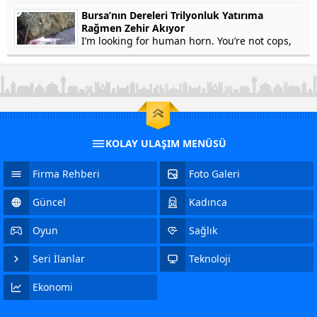
won’t testify on grounds that my...
Bursa’nın Dereleri Trilyonluk Yatırıma
Rağmen Zehir Akıyor
I’m looking for human horn. You’re not cops,
right? Of course not. In fact, he’s a crook. Yep.
Stolen Pez, anyone? Human horn. So fresh...
KOLAY ULAŞIM MENÜSÜ
Firma Rehberi
Foto Galeri
Güncel
Kadınca
Oyun
Sağlık
Seri İlanlar
Teknoloji
Ekonomi