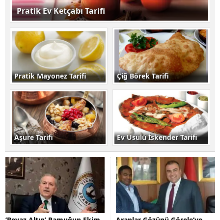
Pratik Ev Ketçabı Tarifi
Pratik Mayonez Tarifi
Çiğ Börek Tarifi
Aşure Tarifi
Ev Usulü İskender Tarifi
‘Beyaz Altın’ Pamuğun Ekim
Araplar Gözünü Görele’ye