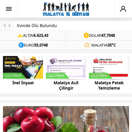
Evinde Ölü Bulundu
ALTIN
6.623,43
DOLAR
47,7048
EURO
55,0748
MALATYA
35°C
Malatya Acil
Malatya Petek
Bilsis Bilgisayar
Çilingir
Temizleme