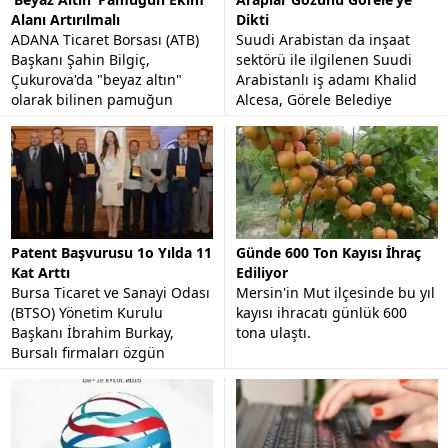
Alanı Artırılmalı
Dikti
ADANA Ticaret Borsası (ATB)
Suudi Arabistan da inşaat
Başkanı Şahin Bilgiç,
sektörü ile ilgilenen Suudi
Çukurova'da "beyaz altın"
Arabistanlı iş adamı Khalid
olarak bilinen pamuğun
Alcesa, Görele Belediye
stratejik bir ürün olduğunu
Başkanı Tolga Erener'i
ve ekim alanının arttırılması...
makamında ziyaret etti.
Patent Başvurusu 1o Yılda 11
Günde 600 Ton Kayısı İhraç
Kat Arttı
Ediliyor
Bursa Ticaret ve Sanayi Odası
Mersin'in Mut ilçesinde bu yıl
(BTSO) Yönetim Kurulu
kayısı ihracatı günlük 600
Başkanı İbrahim Burkay,
tona ulaştı.
Bursalı firmaları özgün
tasarımlara yönlendirmeyi
hedeflediklerini söyledi.