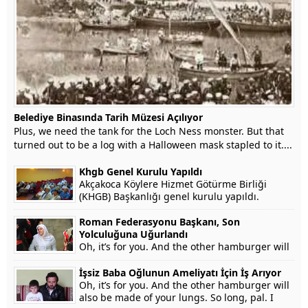
Belediye Binasında Tarih Müzesi Açılıyor
Plus, we need the tank for the Loch Ness monster. But that
turned out to be a log with a Halloween mask stapled to it....
Khgb Genel Kurulu Yapıldı
Akçakoca Köylere Hizmet Götürme Birliği
(KHGB) Başkanlığı genel kurulu yapıldı.
Roman Federasyonu Başkanı, Son
Yolculuğuna Uğurlandı
Oh, it’s for you. And the other hamburger will
also be made of your lungs. So long, pal. I
won’t testify on grounds that my...
İşsiz Baba Oğlunun Ameliyatı İçin İş Arıyor
Oh, it’s for you. And the other hamburger will
also be made of your lungs. So long, pal. I