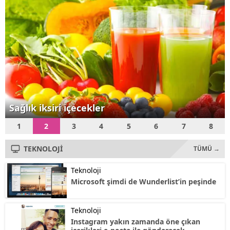
Teknoloji Bakanı Fikri Işık,
"Özellikle menzili...
Sağlık iksiri içecekler
1
2
3
4
5
6
7
8
TEKNOLOJİ
TÜMÜ →
Teknoloji
Microsoft şimdi de Wunderlist’in peşinde
Teknoloji
Instagram yakın zamanda öne çıkan