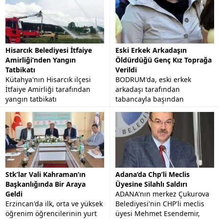
Hisarcık Belediyesi İtfaiye
Eski Erkek Arkadaşın
Amirliği’nden Yangın
Öldürdüğü Genç Kız Toprağa
Tatbikatı
Verildi
Kütahya'nın Hisarcık ilçesi
BODRUM'da, eski erkek
İtfaiye Amirliği tarafından
arkadaşı tarafından
yangın tatbikatı
tabancayla başından
gerçekleştirildi.
vurularak öldürülen 23
yaşındaki Funda Altınbezer,
memleketi Aydın'ın Nazilli
İlçesi'nde...
Stk’lar Vali Kahraman’ın
Adana’da Chp’li Meclis
Başkanlığında Bir Araya
Üyesine Silahlı Saldırı
Geldi
ADANA'nın merkez Çukurova
Erzincan'da ilk, orta ve yüksek
Belediyesi'nin CHP'li meclis
öğrenim öğrencilerinin yurt
üyesi Mehmet Esendemir,