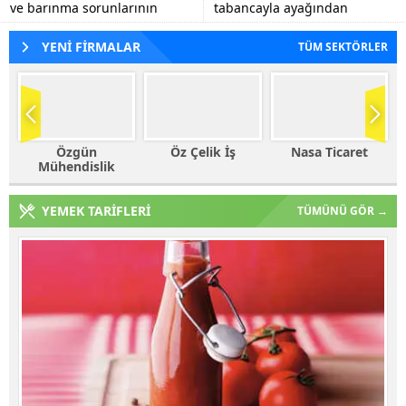
ve barınma sorunlarının
tabancayla ayağından
tespiti, eğitim kalitesinin
vuruldu.
artırılmasına yönelik görüş
YENİ FİRMALAR
TÜM SEKTÖRLER
alışverişlerinde...
Öz Çelik İş
Nasa Ticaret
Haleplioğlu
Ticaret
YEMEK TARİFLERİ
TÜMÜNÜ GÖR →