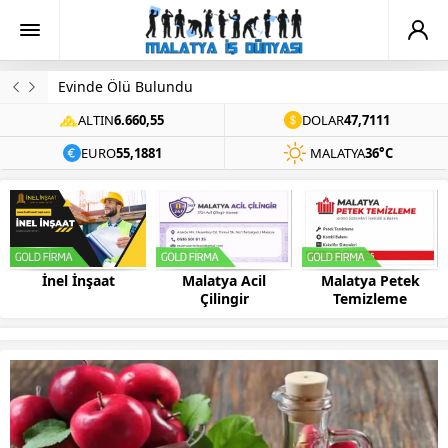
Evinde Ölü Bulundu
ALTIN
6.660,55
DOLAR
47,7111
EURO
55,1881
MALATYA
36°C
Malatya Acil
Malatya Petek
Bilsis Bilgisayar
Çilingir
Temizleme