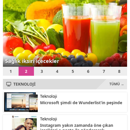
Teknoloji Bakanı Fikri Işık,
"Özellikle menzili...
Sağlık iksiri içecekler
1
2
3
4
5
6
7
8
TEKNOLOJİ
TÜMÜ →
Teknoloji
Microsoft şimdi de Wunderlist’in peşinde
Teknoloji
Instagram yakın zamanda öne çıkan