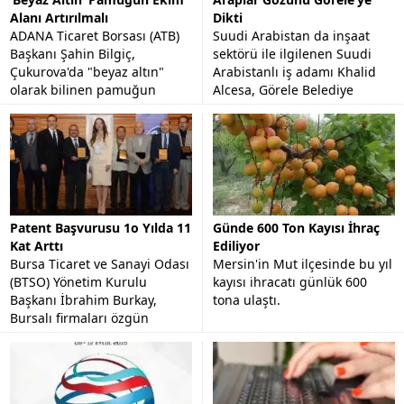
Alanı Artırılmalı
Dikti
ADANA Ticaret Borsası (ATB)
Suudi Arabistan da inşaat
Başkanı Şahin Bilgiç,
sektörü ile ilgilenen Suudi
Çukurova'da "beyaz altın"
Arabistanlı iş adamı Khalid
olarak bilinen pamuğun
Alcesa, Görele Belediye
stratejik bir ürün olduğunu
Başkanı Tolga Erener'i
ve ekim alanının arttırılması...
makamında ziyaret etti.
Patent Başvurusu 1o Yılda 11
Günde 600 Ton Kayısı İhraç
Kat Arttı
Ediliyor
Bursa Ticaret ve Sanayi Odası
Mersin'in Mut ilçesinde bu yıl
(BTSO) Yönetim Kurulu
kayısı ihracatı günlük 600
Başkanı İbrahim Burkay,
tona ulaştı.
Bursalı firmaları özgün
tasarımlara yönlendirmeyi
hedeflediklerini söyledi.