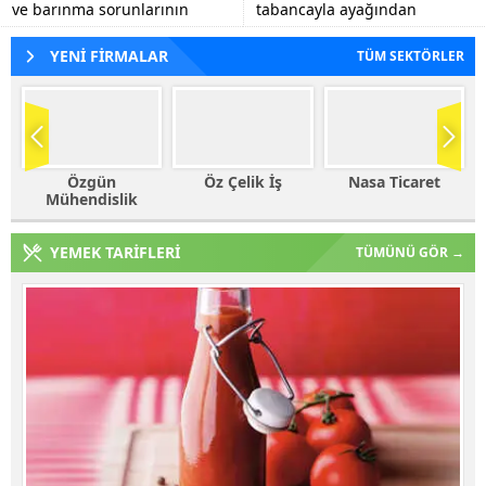
ve barınma sorunlarının
tabancayla ayağından
tespiti, eğitim kalitesinin
vuruldu.
artırılmasına yönelik görüş
YENİ FİRMALAR
TÜM SEKTÖRLER
alışverişlerinde...
Öz Çelik İş
Nasa Ticaret
Haleplioğlu
Ticaret
YEMEK TARİFLERİ
TÜMÜNÜ GÖR →