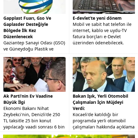
Gapplast Fuarı, Gso Ve
E-devlet’te yeni dönem
Gaplasder Desteğiyle
Mobil ve sabit hat telefon ile
Bölgede İlk Kez
internet, kablo ve uydu-TV
Düzenlenecek
fatura borçları e-Devlet
Gaziantep Sanayi Odası (GSO)
üzerinden ödenebilecek.
ve Güneydoğu Plastik ve
Kimya Sanayicileri
Derneği'nin (GAPLASDER)
desteğiyle AKORT Fuarcılık
tarafından organize edilecek
"Plastik,...
Ak Parti’nin Ev Vaadine
Bakan Işık, Yerli Otomobil
Büyük İlgi
Çalışmaları İçin Müjdeyi
Ekonomi Bakanı Nihat
Verdi:
Zeybekci'nin, Denizli'de 250
Kocaeli'de katıldığı bir
TL taksitle 25 bin konut
programda yerli otomobil
yapılacağı vaadi sonrası 6 bin
çalışmaları hakkında açıklama
kişi başvuru yaptı.
yapan Bilim Sanayi ve