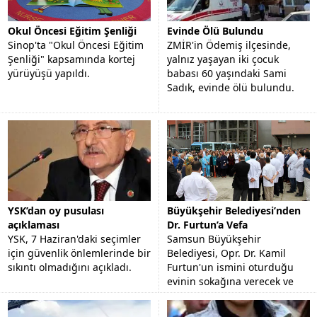
Okul Öncesi Eğitim Şenliği
Evinde Ölü Bulundu
Sinop'ta "Okul Öncesi Eğitim
ZMİR'in Ödemiş ilçesinde,
Şenliği" kapsamında kortej
yalnız yaşayan iki çocuk
yürüyüşü yapıldı.
babası 60 yaşındaki Sami
Sadık, evinde ölü bulundu.
YSK’dan oy pusulası
Büyükşehir Belediyesi’nden
açıklaması
Dr. Furtun’a Vefa
YSK, 7 Haziran'daki seçimler
Samsun Büyükşehir
için güvenlik önlemlerinde bir
Belediyesi, Opr. Dr. Kamil
sıkıntı olmadığını açıkladı.
Furtun'un ismini oturduğu
evinin sokağına verecek ve
görev yaptığı hastanenin
bahçesine büstünü yapacak.