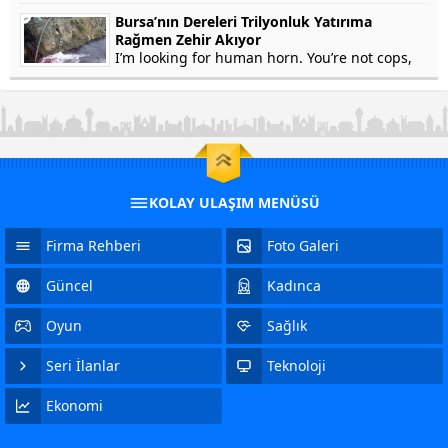
won’t testify on grounds that my...
Bursa’nın Dereleri Trilyonluk Yatırıma
Rağmen Zehir Akıyor
I’m looking for human horn. You’re not cops,
right? Of course not. In fact, he’s a crook. Yep.
Stolen Pez, anyone? Human horn. So fresh...
KOLAY ULAŞIM MENÜSÜ
Firma Rehberi
Foto Galeri
Güncel
Kadınca
Oyun
Sağlık
Seri İlanlar
Teknoloji
Ekonomi