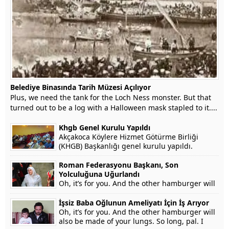
Belediye Binasında Tarih Müzesi Açılıyor
Plus, we need the tank for the Loch Ness monster. But that
turned out to be a log with a Halloween mask stapled to it....
Khgb Genel Kurulu Yapıldı
Akçakoca Köylere Hizmet Götürme Birliği
(KHGB) Başkanlığı genel kurulu yapıldı.
Roman Federasyonu Başkanı, Son
Yolculuğuna Uğurlandı
Oh, it’s for you. And the other hamburger will
also be made of your lungs. So long, pal. I
won’t testify on grounds that my...
İşsiz Baba Oğlunun Ameliyatı İçin İş Arıyor
Oh, it’s for you. And the other hamburger will
also be made of your lungs. So long, pal. I