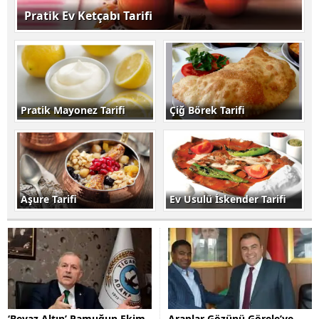
Pratik Ev Ketçabı Tarifi
Pratik Mayonez Tarifi
Çiğ Börek Tarifi
Aşure Tarifi
Ev Usulü İskender Tarifi
‘Beyaz Altın’ Pamuğun Ekim
Araplar Gözünü Görele’ye