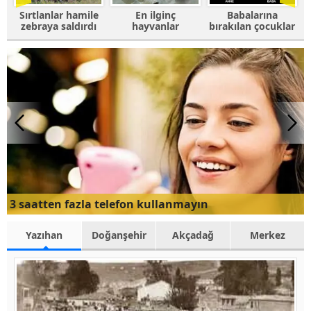
e
En ilginç
Babalarına
Fotoğrafı
ı
hayvanlar
bırakılan çocuklar
trolleyen
hayvanlar
3 saatten fazla telefon kullanmayın
Yazıhan
Doğanşehir
Akçadağ
Merkez