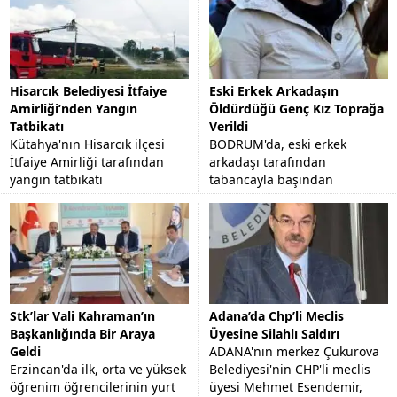
Hisarcık Belediyesi İtfaiye
Eski Erkek Arkadaşın
Amirliği’nden Yangın
Öldürdüğü Genç Kız Toprağa
Tatbikatı
Verildi
Kütahya'nın Hisarcık ilçesi
BODRUM'da, eski erkek
İtfaiye Amirliği tarafından
arkadaşı tarafından
yangın tatbikatı
tabancayla başından
gerçekleştirildi.
vurularak öldürülen 23
yaşındaki Funda Altınbezer,
memleketi Aydın'ın Nazilli
İlçesi'nde...
Stk’lar Vali Kahraman’ın
Adana’da Chp’li Meclis
Başkanlığında Bir Araya
Üyesine Silahlı Saldırı
Geldi
ADANA'nın merkez Çukurova
Erzincan'da ilk, orta ve yüksek
Belediyesi'nin CHP'li meclis
öğrenim öğrencilerinin yurt
üyesi Mehmet Esendemir,