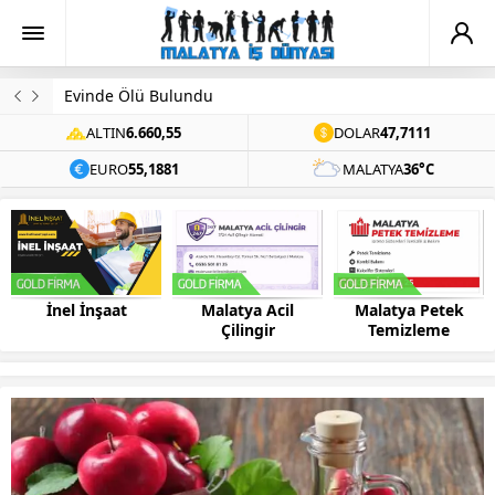
Evinde Ölü Bulundu
ALTIN
6.660,55
DOLAR
47,7111
EURO
55,1881
MALATYA
36°C
Malatya Acil
Malatya Petek
Bilsis Bilgisayar
Çilingir
Temizleme