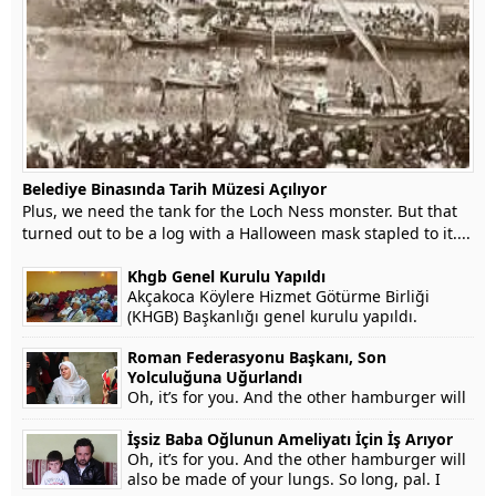
Belediye Binasında Tarih Müzesi Açılıyor
Plus, we need the tank for the Loch Ness monster. But that
turned out to be a log with a Halloween mask stapled to it....
Khgb Genel Kurulu Yapıldı
Akçakoca Köylere Hizmet Götürme Birliği
(KHGB) Başkanlığı genel kurulu yapıldı.
Roman Federasyonu Başkanı, Son
Yolculuğuna Uğurlandı
Oh, it’s for you. And the other hamburger will
also be made of your lungs. So long, pal. I
won’t testify on grounds that my...
İşsiz Baba Oğlunun Ameliyatı İçin İş Arıyor
Oh, it’s for you. And the other hamburger will
also be made of your lungs. So long, pal. I