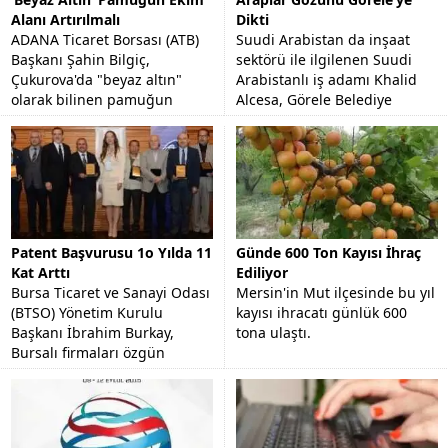
Alanı Artırılmalı
Dikti
ADANA Ticaret Borsası (ATB)
Suudi Arabistan da inşaat
Başkanı Şahin Bilgiç,
sektörü ile ilgilenen Suudi
Çukurova'da "beyaz altın"
Arabistanlı iş adamı Khalid
olarak bilinen pamuğun
Alcesa, Görele Belediye
stratejik bir ürün olduğunu
Başkanı Tolga Erener'i
ve ekim alanının arttırılması...
makamında ziyaret etti.
Patent Başvurusu 1o Yılda 11
Günde 600 Ton Kayısı İhraç
Kat Arttı
Ediliyor
Bursa Ticaret ve Sanayi Odası
Mersin'in Mut ilçesinde bu yıl
(BTSO) Yönetim Kurulu
kayısı ihracatı günlük 600
Başkanı İbrahim Burkay,
tona ulaştı.
Bursalı firmaları özgün
tasarımlara yönlendirmeyi
hedeflediklerini söyledi.