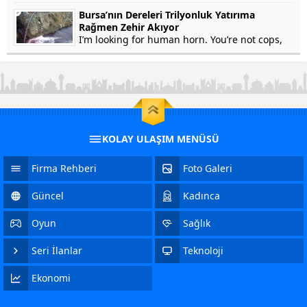
won’t testify on grounds that my...
Bursa’nın Dereleri Trilyonluk Yatırıma
Rağmen Zehir Akıyor
I’m looking for human horn. You’re not cops,
right? Of course not. In fact, he’s a crook. Yep.
Stolen Pez, anyone? Human horn. So fresh...
KOLAY ULAŞIM MENÜSÜ
Firma Rehberi
Foto Galeri
Güncel
Kadınca
Oyun
Sağlık
Seri İlanlar
Teknoloji
Ekonomi