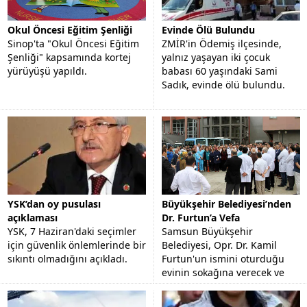
Okul Öncesi Eğitim Şenliği
Evinde Ölü Bulundu
Sinop'ta "Okul Öncesi Eğitim
ZMİR'in Ödemiş ilçesinde,
Şenliği" kapsamında kortej
yalnız yaşayan iki çocuk
yürüyüşü yapıldı.
babası 60 yaşındaki Sami
Sadık, evinde ölü bulundu.
YSK’dan oy pusulası
Büyükşehir Belediyesi’nden
açıklaması
Dr. Furtun’a Vefa
YSK, 7 Haziran'daki seçimler
Samsun Büyükşehir
için güvenlik önlemlerinde bir
Belediyesi, Opr. Dr. Kamil
sıkıntı olmadığını açıkladı.
Furtun'un ismini oturduğu
evinin sokağına verecek ve
görev yaptığı hastanenin
bahçesine büstünü yapacak.