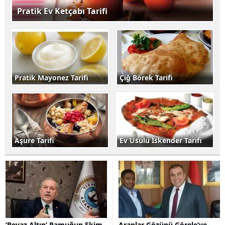
Pratik Ev Ketçabı Tarifi
Pratik Mayonez Tarifi
Çiğ Börek Tarifi
Aşure Tarifi
Ev Usulü İskender Tarifi
‘Beyaz Altın’ Pamuğun Ekim
Araplar Gözünü Görele’ye