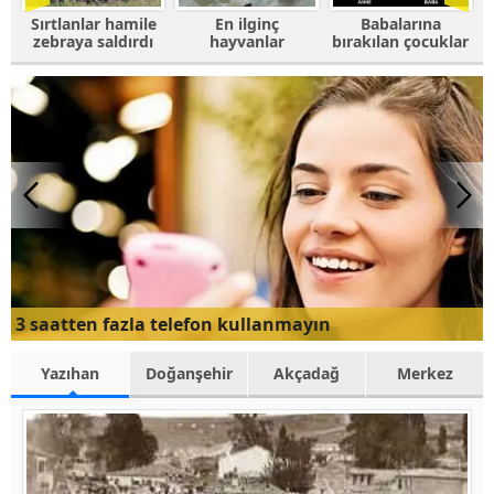
e
En ilginç
Babalarına
Fotoğrafı
ı
hayvanlar
bırakılan çocuklar
trolleyen
hayvanlar
3 saatten fazla telefon kullanmayın
Yazıhan
Doğanşehir
Akçadağ
Merkez