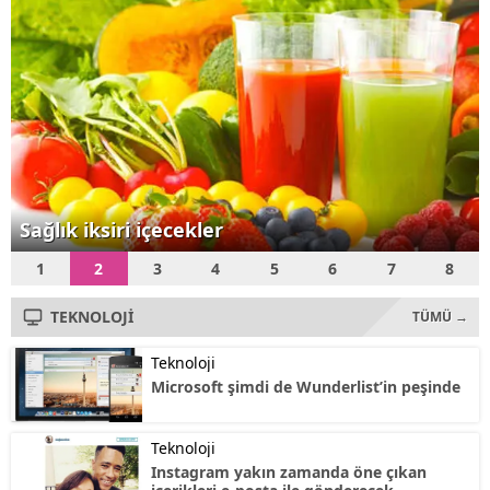
Teknoloji Bakanı Fikri Işık,
"Özellikle menzili...
Sağlık iksiri içecekler
1
2
3
4
5
6
7
8
TEKNOLOJİ
TÜMÜ →
Teknoloji
Microsoft şimdi de Wunderlist’in peşinde
Teknoloji
Instagram yakın zamanda öne çıkan