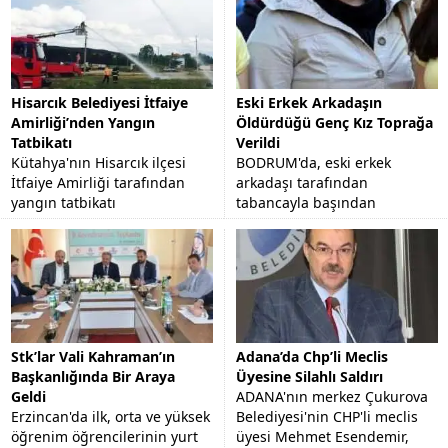
Hisarcık Belediyesi İtfaiye
Eski Erkek Arkadaşın
Amirliği’nden Yangın
Öldürdüğü Genç Kız Toprağa
Tatbikatı
Verildi
Kütahya'nın Hisarcık ilçesi
BODRUM'da, eski erkek
İtfaiye Amirliği tarafından
arkadaşı tarafından
yangın tatbikatı
tabancayla başından
gerçekleştirildi.
vurularak öldürülen 23
yaşındaki Funda Altınbezer,
memleketi Aydın'ın Nazilli
İlçesi'nde...
Stk’lar Vali Kahraman’ın
Adana’da Chp’li Meclis
Başkanlığında Bir Araya
Üyesine Silahlı Saldırı
Geldi
ADANA'nın merkez Çukurova
Erzincan'da ilk, orta ve yüksek
Belediyesi'nin CHP'li meclis
öğrenim öğrencilerinin yurt
üyesi Mehmet Esendemir,