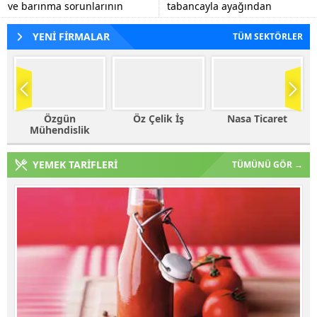
ve barınma sorunlarının
tabancayla ayağından
tespiti, eğitim kalitesinin
vuruldu.
artırılmasına yönelik görüş
YENİ FİRMALAR
TÜM SEKTÖRLER
alışverişlerinde...
Öz Çelik İş
Nasa Ticaret
Haleplioğlu
Ticaret
YEMEK TARİFLERİ
TÜMÜNÜ GÖR →