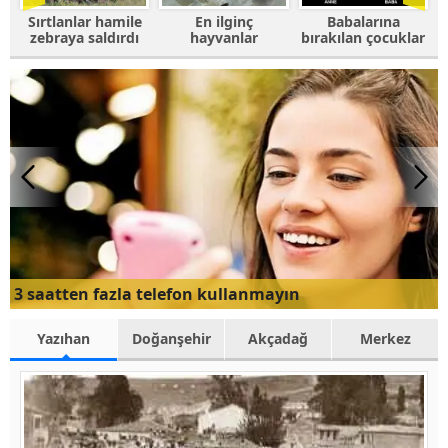
e
En ilginç
Babalarına
Fotoğrafı
ı
hayvanlar
bırakılan çocuklar
trolleyen
hayvanlar
3 saatten fazla telefon kullanmayın
Yazıhan
Doğanşehir
Akçadağ
Merkez