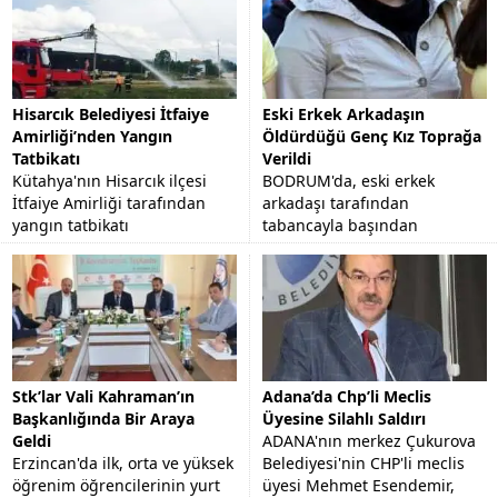
Hisarcık Belediyesi İtfaiye
Eski Erkek Arkadaşın
Amirliği’nden Yangın
Öldürdüğü Genç Kız Toprağa
Tatbikatı
Verildi
Kütahya'nın Hisarcık ilçesi
BODRUM'da, eski erkek
İtfaiye Amirliği tarafından
arkadaşı tarafından
yangın tatbikatı
tabancayla başından
gerçekleştirildi.
vurularak öldürülen 23
yaşındaki Funda Altınbezer,
memleketi Aydın'ın Nazilli
İlçesi'nde...
Stk’lar Vali Kahraman’ın
Adana’da Chp’li Meclis
Başkanlığında Bir Araya
Üyesine Silahlı Saldırı
Geldi
ADANA'nın merkez Çukurova
Erzincan'da ilk, orta ve yüksek
Belediyesi'nin CHP'li meclis
öğrenim öğrencilerinin yurt
üyesi Mehmet Esendemir,