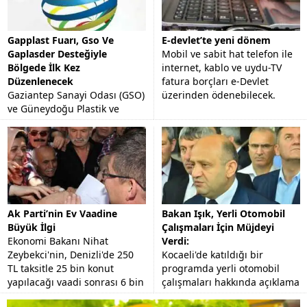
Gapplast Fuarı, Gso Ve
E-devlet’te yeni dönem
Gaplasder Desteğiyle
Mobil ve sabit hat telefon ile
Bölgede İlk Kez
internet, kablo ve uydu-TV
Düzenlenecek
fatura borçları e-Devlet
Gaziantep Sanayi Odası (GSO)
üzerinden ödenebilecek.
ve Güneydoğu Plastik ve
Kimya Sanayicileri
Derneği'nin (GAPLASDER)
desteğiyle AKORT Fuarcılık
tarafından organize edilecek
"Plastik,...
Ak Parti’nin Ev Vaadine
Bakan Işık, Yerli Otomobil
Büyük İlgi
Çalışmaları İçin Müjdeyi
Ekonomi Bakanı Nihat
Verdi:
Zeybekci'nin, Denizli'de 250
Kocaeli'de katıldığı bir
TL taksitle 25 bin konut
programda yerli otomobil
yapılacağı vaadi sonrası 6 bin
çalışmaları hakkında açıklama
kişi başvuru yaptı.
yapan Bilim Sanayi ve