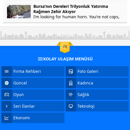
won’t testify on grounds that my...
Bursa’nın Dereleri Trilyonluk Yatırıma
Rağmen Zehir Akıyor
I’m looking for human horn. You’re not cops,
right? Of course not. In fact, he’s a crook. Yep.
Stolen Pez, anyone? Human horn. So fresh...
KOLAY ULAŞIM MENÜSÜ
Firma Rehberi
Foto Galeri
Güncel
Kadınca
Oyun
Sağlık
Seri İlanlar
Teknoloji
Ekonomi