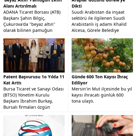
Alanı Artırılmalı
Dikti
ADANA Ticaret Borsası (ATB)
Suudi Arabistan da inşaat
Başkanı Şahin Bilgiç,
sektörü ile ilgilenen Suudi
Çukurova'da "beyaz altın"
Arabistanlı iş adamı Khalid
olarak bilinen pamuğun
Alcesa, Görele Belediye
stratejik bir ürün olduğunu
Başkanı Tolga Erener'i
ve ekim alanının arttırılması...
makamında ziyaret etti.
Patent Başvurusu 1o Yılda 11
Günde 600 Ton Kayısı İhraç
Kat Arttı
Ediliyor
Bursa Ticaret ve Sanayi Odası
Mersin'in Mut ilçesinde bu yıl
(BTSO) Yönetim Kurulu
kayısı ihracatı günlük 600
Başkanı İbrahim Burkay,
tona ulaştı.
Bursalı firmaları özgün
tasarımlara yönlendirmeyi
hedeflediklerini söyledi.