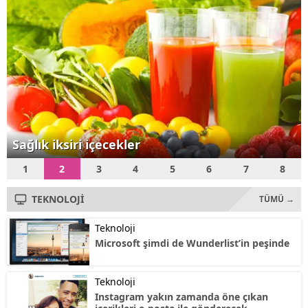
Teknoloji Bakanı Fikri Işık,
"Özellikle menzili...
Sağlık iksiri içecekler
1
2
3
4
5
6
7
8
TEKNOLOJİ
TÜMÜ →
Teknoloji
Microsoft şimdi de Wunderlist’in peşinde
Teknoloji
Instagram yakın zamanda öne çıkan