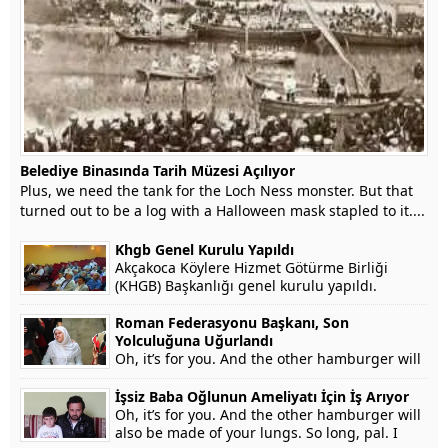
Belediye Binasında Tarih Müzesi Açılıyor
Plus, we need the tank for the Loch Ness monster. But that
turned out to be a log with a Halloween mask stapled to it....
Khgb Genel Kurulu Yapıldı
Akçakoca Köylere Hizmet Götürme Birliği
(KHGB) Başkanlığı genel kurulu yapıldı.
Roman Federasyonu Başkanı, Son
Yolculuğuna Uğurlandı
Oh, it’s for you. And the other hamburger will
also be made of your lungs. So long, pal. I
won’t testify on grounds that my...
İşsiz Baba Oğlunun Ameliyatı İçin İş Arıyor
Oh, it’s for you. And the other hamburger will
also be made of your lungs. So long, pal. I