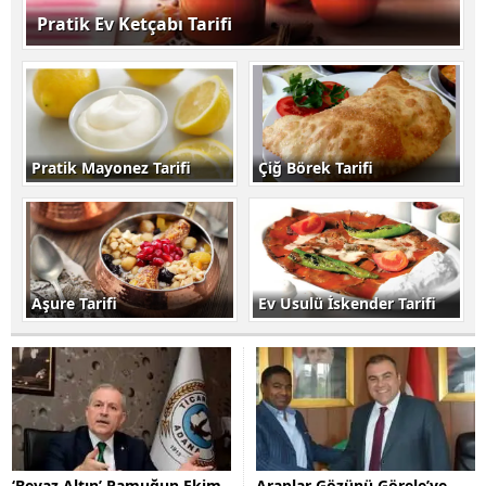
Pratik Ev Ketçabı Tarifi
Pratik Mayonez Tarifi
Çiğ Börek Tarifi
Aşure Tarifi
Ev Usulü İskender Tarifi
‘Beyaz Altın’ Pamuğun Ekim
Araplar Gözünü Görele’ye