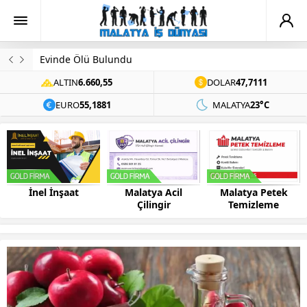
Evinde Ölü Bulundu
ALTIN
6.660,55
DOLAR
47,7111
EURO
55,1881
MALATYA
23°C
Malatya Acil
Malatya Petek
Bilsis Bilgisayar
Çilingir
Temizleme