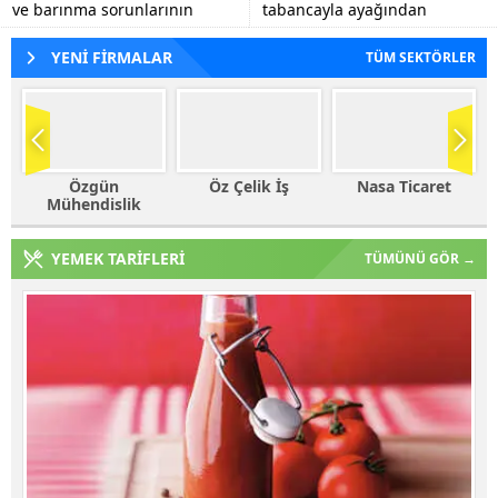
ve barınma sorunlarının
tabancayla ayağından
tespiti, eğitim kalitesinin
vuruldu.
artırılmasına yönelik görüş
YENİ FİRMALAR
TÜM SEKTÖRLER
alışverişlerinde...
Öz Çelik İş
Nasa Ticaret
Haleplioğlu
Ticaret
YEMEK TARİFLERİ
TÜMÜNÜ GÖR →