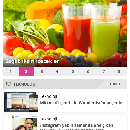
Teknoloji Bakanı Fikri Işık,
"Özellikle menzili...
Sağlık iksiri içecekler
1
2
3
4
5
6
7
8
TEKNOLOJİ
TÜMÜ →
Teknoloji
Microsoft şimdi de Wunderlist’in peşinde
Teknoloji
Instagram yakın zamanda öne çıkan