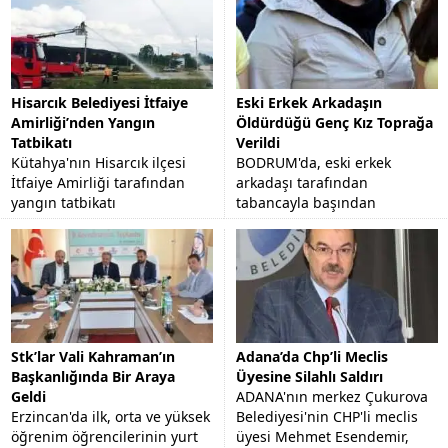
Hisarcık Belediyesi İtfaiye
Eski Erkek Arkadaşın
Amirliği’nden Yangın
Öldürdüğü Genç Kız Toprağa
Tatbikatı
Verildi
Kütahya'nın Hisarcık ilçesi
BODRUM'da, eski erkek
İtfaiye Amirliği tarafından
arkadaşı tarafından
yangın tatbikatı
tabancayla başından
gerçekleştirildi.
vurularak öldürülen 23
yaşındaki Funda Altınbezer,
memleketi Aydın'ın Nazilli
İlçesi'nde...
Stk’lar Vali Kahraman’ın
Adana’da Chp’li Meclis
Başkanlığında Bir Araya
Üyesine Silahlı Saldırı
Geldi
ADANA'nın merkez Çukurova
Erzincan'da ilk, orta ve yüksek
Belediyesi'nin CHP'li meclis
öğrenim öğrencilerinin yurt
üyesi Mehmet Esendemir,