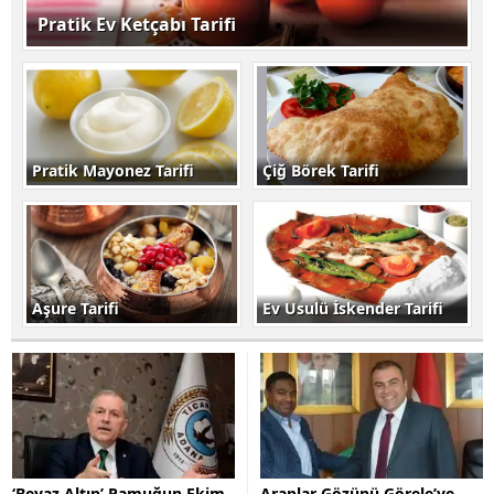
Pratik Ev Ketçabı Tarifi
Pratik Mayonez Tarifi
Çiğ Börek Tarifi
Aşure Tarifi
Ev Usulü İskender Tarifi
‘Beyaz Altın’ Pamuğun Ekim
Araplar Gözünü Görele’ye