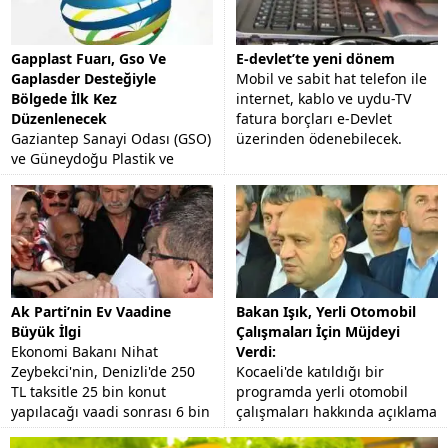
Gapplast Fuarı, Gso Ve
E-devlet’te yeni dönem
Gaplasder Desteğiyle
Mobil ve sabit hat telefon ile
Bölgede İlk Kez
internet, kablo ve uydu-TV
Düzenlenecek
fatura borçları e-Devlet
Gaziantep Sanayi Odası (GSO)
üzerinden ödenebilecek.
ve Güneydoğu Plastik ve
Kimya Sanayicileri
Derneği'nin (GAPLASDER)
desteğiyle AKORT Fuarcılık
tarafından organize edilecek
"Plastik,...
Ak Parti’nin Ev Vaadine
Bakan Işık, Yerli Otomobil
Büyük İlgi
Çalışmaları İçin Müjdeyi
Ekonomi Bakanı Nihat
Verdi:
Zeybekci'nin, Denizli'de 250
Kocaeli'de katıldığı bir
TL taksitle 25 bin konut
programda yerli otomobil
yapılacağı vaadi sonrası 6 bin
çalışmaları hakkında açıklama
kişi başvuru yaptı.
yapan Bilim Sanayi ve