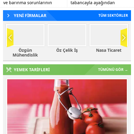
ve barınma sorunlarının
tabancayla ayağından
tespiti, eğitim kalitesinin
vuruldu.
artırılmasına yönelik görüş
YENİ FİRMALAR
TÜM SEKTÖRLER
alışverişlerinde...
Öz Çelik İş
Nasa Ticaret
Haleplioğlu
Ticaret
YEMEK TARİFLERİ
TÜMÜNÜ GÖR →