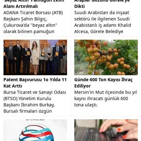
Alanı Artırılmalı
Dikti
ADANA Ticaret Borsası (ATB)
Suudi Arabistan da inşaat
Başkanı Şahin Bilgiç,
sektörü ile ilgilenen Suudi
Çukurova'da "beyaz altın"
Arabistanlı iş adamı Khalid
olarak bilinen pamuğun
Alcesa, Görele Belediye
stratejik bir ürün olduğunu
Başkanı Tolga Erener'i
ve ekim alanının arttırılması...
makamında ziyaret etti.
Patent Başvurusu 1o Yılda 11
Günde 600 Ton Kayısı İhraç
Kat Arttı
Ediliyor
Bursa Ticaret ve Sanayi Odası
Mersin'in Mut ilçesinde bu yıl
(BTSO) Yönetim Kurulu
kayısı ihracatı günlük 600
Başkanı İbrahim Burkay,
tona ulaştı.
Bursalı firmaları özgün
tasarımlara yönlendirmeyi
hedeflediklerini söyledi.