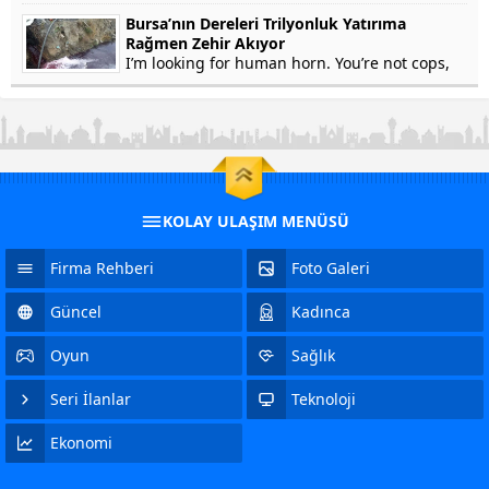
won’t testify on grounds that my...
Bursa’nın Dereleri Trilyonluk Yatırıma
Rağmen Zehir Akıyor
I’m looking for human horn. You’re not cops,
right? Of course not. In fact, he’s a crook. Yep.
Stolen Pez, anyone? Human horn. So fresh...
KOLAY ULAŞIM MENÜSÜ
Firma Rehberi
Foto Galeri
Güncel
Kadınca
Oyun
Sağlık
Seri İlanlar
Teknoloji
Ekonomi