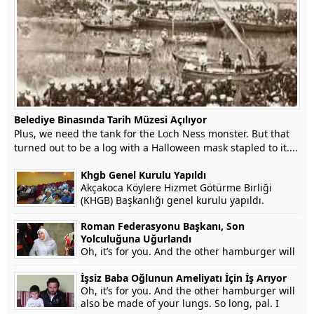
Belediye Binasında Tarih Müzesi Açılıyor
Plus, we need the tank for the Loch Ness monster. But that
turned out to be a log with a Halloween mask stapled to it....
Khgb Genel Kurulu Yapıldı
Akçakoca Köylere Hizmet Götürme Birliği
(KHGB) Başkanlığı genel kurulu yapıldı.
Roman Federasyonu Başkanı, Son
Yolculuğuna Uğurlandı
Oh, it’s for you. And the other hamburger will
also be made of your lungs. So long, pal. I
won’t testify on grounds that my...
İşsiz Baba Oğlunun Ameliyatı İçin İş Arıyor
Oh, it’s for you. And the other hamburger will
also be made of your lungs. So long, pal. I