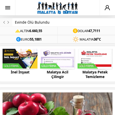
Evinde Ölü Bulundu
ALTIN
6.660,55
DOLAR
47,7111
EURO
55,1881
MALATYA
36°C
Malatya Acil
Malatya Petek
Bilsis Bilgisayar
Çilingir
Temizleme