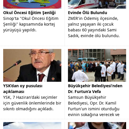
Okul Öncesi Eğitim Şenliği
Evinde Ölü Bulundu
Sinop'ta "Okul Öncesi Eğitim
ZMİR'in Ödemiş ilçesinde,
Şenliği" kapsamında kortej
yalnız yaşayan iki çocuk
yürüyüşü yapıldı.
babası 60 yaşındaki Sami
Sadık, evinde ölü bulundu.
YSK’dan oy pusulası
Büyükşehir Belediyesi’nden
açıklaması
Dr. Furtun’a Vefa
YSK, 7 Haziran'daki seçimler
Samsun Büyükşehir
için güvenlik önlemlerinde bir
Belediyesi, Opr. Dr. Kamil
sıkıntı olmadığını açıkladı.
Furtun'un ismini oturduğu
evinin sokağına verecek ve
görev yaptığı hastanenin
bahçesine büstünü yapacak.