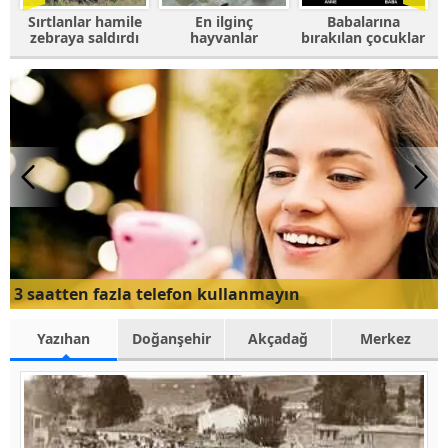
e
En ilginç
Babalarına
Fotoğrafı
ı
hayvanlar
bırakılan çocuklar
trolleyen
hayvanlar
3 saatten fazla telefon kullanmayın
Yazıhan
Doğanşehir
Akçadağ
Merkez