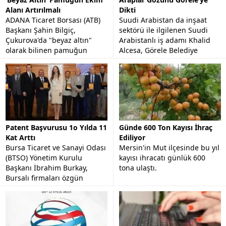
Alanı Artırılmalı
Dikti
ADANA Ticaret Borsası (ATB)
Suudi Arabistan da inşaat
Başkanı Şahin Bilgiç,
sektörü ile ilgilenen Suudi
Çukurova'da "beyaz altın"
Arabistanlı iş adamı Khalid
olarak bilinen pamuğun
Alcesa, Görele Belediye
stratejik bir ürün olduğunu
Başkanı Tolga Erener'i
ve ekim alanının arttırılması...
makamında ziyaret etti.
Patent Başvurusu 1o Yılda 11
Günde 600 Ton Kayısı İhraç
Kat Arttı
Ediliyor
Bursa Ticaret ve Sanayi Odası
Mersin'in Mut ilçesinde bu yıl
(BTSO) Yönetim Kurulu
kayısı ihracatı günlük 600
Başkanı İbrahim Burkay,
tona ulaştı.
Bursalı firmaları özgün
tasarımlara yönlendirmeyi
hedeflediklerini söyledi.