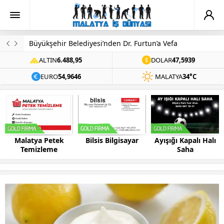
Büyükşehir Belediyesi’nden Dr. Furtun’a Vefa
ALTIN
6.488,95
DOLAR
47,5939
EURO
54,9646
MALATYA
34°C
Malatya Petek
Bilsis Bilgisayar
Ayışığı Kapalı Halı
Temizleme
Saha