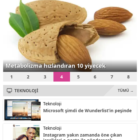
Teknoloji Bakanı Fikri Işık,
"Özellikle menzili...
Metabolizma hızlandıran 10 yiyecek
1
2
3
4
5
6
7
8
TEKNOLOJİ
TÜMÜ →
Teknoloji
Microsoft şimdi de Wunderlist’in peşinde
Teknoloji
Instagram yakın zamanda öne çıkan