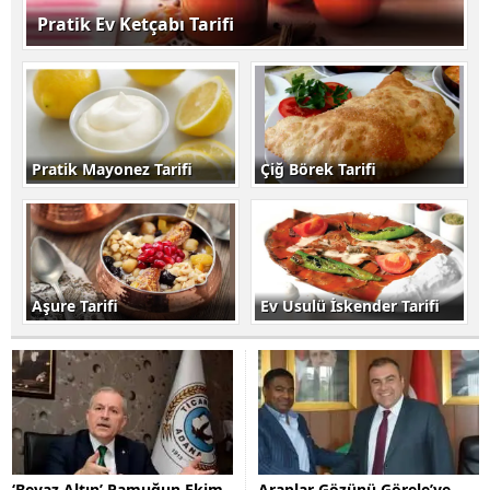
Pratik Ev Ketçabı Tarifi
Pratik Mayonez Tarifi
Çiğ Börek Tarifi
Aşure Tarifi
Ev Usulü İskender Tarifi
‘Beyaz Altın’ Pamuğun Ekim
Araplar Gözünü Görele’ye