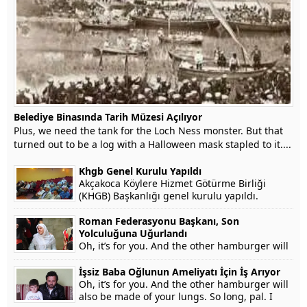
Belediye Binasında Tarih Müzesi Açılıyor
Plus, we need the tank for the Loch Ness monster. But that
turned out to be a log with a Halloween mask stapled to it....
Khgb Genel Kurulu Yapıldı
Akçakoca Köylere Hizmet Götürme Birliği
(KHGB) Başkanlığı genel kurulu yapıldı.
Roman Federasyonu Başkanı, Son
Yolculuğuna Uğurlandı
Oh, it’s for you. And the other hamburger will
also be made of your lungs. So long, pal. I
won’t testify on grounds that my...
İşsiz Baba Oğlunun Ameliyatı İçin İş Arıyor
Oh, it’s for you. And the other hamburger will
also be made of your lungs. So long, pal. I