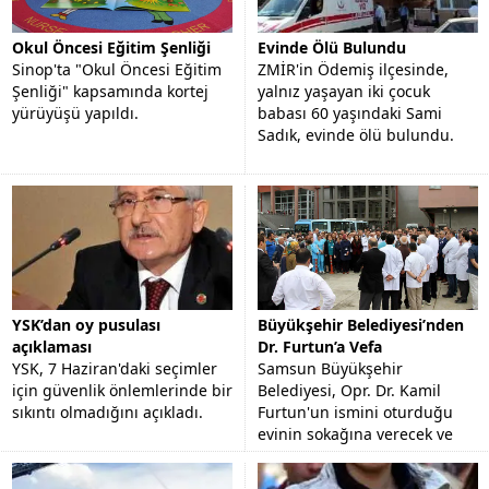
Okul Öncesi Eğitim Şenliği
Evinde Ölü Bulundu
Sinop'ta "Okul Öncesi Eğitim
ZMİR'in Ödemiş ilçesinde,
Şenliği" kapsamında kortej
yalnız yaşayan iki çocuk
yürüyüşü yapıldı.
babası 60 yaşındaki Sami
Sadık, evinde ölü bulundu.
YSK’dan oy pusulası
Büyükşehir Belediyesi’nden
açıklaması
Dr. Furtun’a Vefa
YSK, 7 Haziran'daki seçimler
Samsun Büyükşehir
için güvenlik önlemlerinde bir
Belediyesi, Opr. Dr. Kamil
sıkıntı olmadığını açıkladı.
Furtun'un ismini oturduğu
evinin sokağına verecek ve
görev yaptığı hastanenin
bahçesine büstünü yapacak.