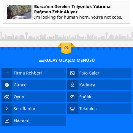
won’t testify on grounds that my...
Bursa’nın Dereleri Trilyonluk Yatırıma
Rağmen Zehir Akıyor
I’m looking for human horn. You’re not cops,
right? Of course not. In fact, he’s a crook. Yep.
Stolen Pez, anyone? Human horn. So fresh...
KOLAY ULAŞIM MENÜSÜ
Firma Rehberi
Foto Galeri
Güncel
Kadınca
Oyun
Sağlık
Seri İlanlar
Teknoloji
Ekonomi