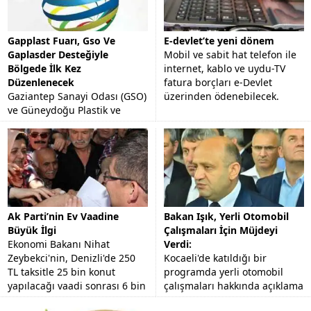
Gapplast Fuarı, Gso Ve
E-devlet’te yeni dönem
Gaplasder Desteğiyle
Mobil ve sabit hat telefon ile
Bölgede İlk Kez
internet, kablo ve uydu-TV
Düzenlenecek
fatura borçları e-Devlet
Gaziantep Sanayi Odası (GSO)
üzerinden ödenebilecek.
ve Güneydoğu Plastik ve
Kimya Sanayicileri
Derneği'nin (GAPLASDER)
desteğiyle AKORT Fuarcılık
tarafından organize edilecek
"Plastik,...
Ak Parti’nin Ev Vaadine
Bakan Işık, Yerli Otomobil
Büyük İlgi
Çalışmaları İçin Müjdeyi
Ekonomi Bakanı Nihat
Verdi:
Zeybekci'nin, Denizli'de 250
Kocaeli'de katıldığı bir
TL taksitle 25 bin konut
programda yerli otomobil
yapılacağı vaadi sonrası 6 bin
çalışmaları hakkında açıklama
kişi başvuru yaptı.
yapan Bilim Sanayi ve