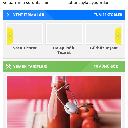
ve barınma sorunlarının
tabancayla ayağından
tespiti, eğitim kalitesinin
vuruldu.
artırılmasına yönelik görüş
YENİ FİRMALAR
TÜM SEKTÖRLER
alışverişlerinde...
Nasa Ticaret
Haleplioğlu
Gürbüz İnşaat
Ticaret
YEMEK TARİFLERİ
TÜMÜNÜ GÖR →