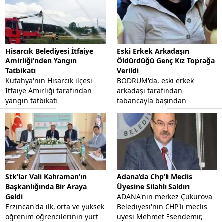
Hisarcık Belediyesi İtfaiye
Eski Erkek Arkadaşın
Amirliği’nden Yangın
Öldürdüğü Genç Kız Toprağa
Tatbikatı
Verildi
Kütahya'nın Hisarcık ilçesi
BODRUM'da, eski erkek
İtfaiye Amirliği tarafından
arkadaşı tarafından
yangın tatbikatı
tabancayla başından
gerçekleştirildi.
vurularak öldürülen 23
yaşındaki Funda Altınbezer,
memleketi Aydın'ın Nazilli
İlçesi'nde...
Stk’lar Vali Kahraman’ın
Adana’da Chp’li Meclis
Başkanlığında Bir Araya
Üyesine Silahlı Saldırı
Geldi
ADANA'nın merkez Çukurova
Erzincan'da ilk, orta ve yüksek
Belediyesi'nin CHP'li meclis
öğrenim öğrencilerinin yurt
üyesi Mehmet Esendemir,