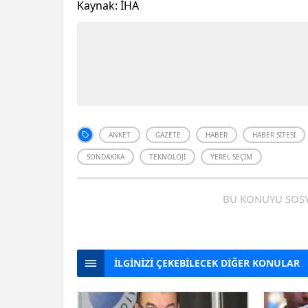
Kaynak: İHA
ANKET
GAZETE
HABER
HABER SITESI
SONDAKIKA
TEKNOLOJI
YEREL SEÇIM
BU KONUYU SOSY
İLGİNİZİ ÇEKEBİLECEK DİĞER KONULAR