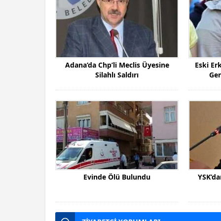
Adana’da Chp’li Meclis Üyesine
Eski Er
Silahlı Saldırı
Gen
Evinde Ölü Bulundu
YSK’da