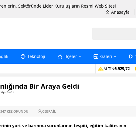
erenlerin, Sektöründe Lider Kuruluşların Resmi Web Sitesi
Anasayfa
ağlık
Teknoloji
İlçeler
Galeri
ALTIN
6.529,72
nlığında Bir Araya Geldi
raya Geldi
.347
KEZ OKUNDU
CEBRAIL
rinin yurt ve barınma sorunlarının tespiti, eğitim kalitesinin