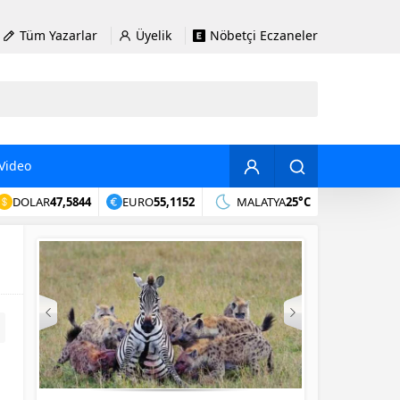
Tüm Yazarlar
Üyelik
Nöbetçi Eczaneler
Video
DOLAR
47,5844
EURO
55,1152
MALATYA
25°C