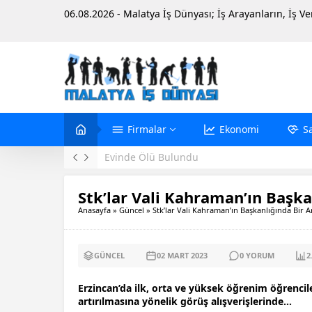
06.08.2026 - Malatya İş Dünyası; İş Arayanların, İş V
Firmalar
Ekonomi
S
Evinde Ölü Bulundu
Stk’lar Vali Kahraman’ın Başka
Anasayfa
»
Güncel
»
Stk’lar Vali Kahraman’ın Başkanlığında Bir A
GÜNCEL
02 MART
2023
0
YORUM
2
Erzincan’da ilk, orta ve yüksek öğrenim öğrencile
artırılmasına yönelik görüş alışverişlerinde…