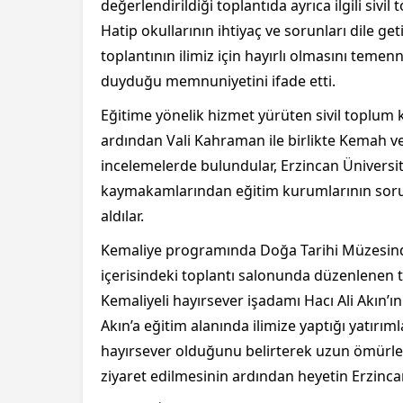
değerlendirildiği toplantıda ayrıca ilgili siv
Hatip okullarının ihtiyaç ve sorunları dile g
toplantının ilimiz için hayırlı olmasını teme
duyduğu memnuniyetini ifade etti.
Eğitime yönelik hizmet yürüten sivil toplum 
ardından Vali Kahraman ile birlikte Kemah ve 
incelemelerde bulundular, Erzincan Üniversite
kaymakamlarından eğitim kurumlarının sorunla
aldılar.
Kemaliye programında Doğa Tarihi Müzesin
içerisindeki toplantı salonunda düzenlenen t
Kemaliyeli hayırsever işadamı Hacı Ali Akın’ı
Akın’a eğitim alanında ilimize yaptığı yatırım
hayırsever olduğunu belirterek uzun ömürler
ziyaret edilmesinin ardından heyetin Erzincan’