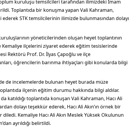
il toplum kuruluşu temsilcileri tarafından ilimizdeki İmam
etirildi. Toplantıda bir konuşma yapan Vali Kahraman,
nni ederek STK temsilcilerinin ilimizde bulunmasından dolayı
kuruluşlarının yöneticilerinden oluşan heyet toplantının
Kemaliye ilçelerini ziyaret ederek eğitim tesislerinde
si Rektörü Prof. Dr. İlyas Çapoğlu ve ilçe
rı, öğrencilerin barınma ihtiyaçları gibi konularda bilgi
de de incelemelerde bulunan heyet burada müze
oplantıda ilçenin eğitim durumu hakkında bilgi aldılar.
n da katıldığı toplantıda konuşan Vali Kahraman, Hacı Ali
lardan dolayı teşekkür ederek, Hacı Ali Akın’ın örnek bir
 diledi. Kemaliye Hacı Ali Akın Meslek Yüksek Okulunun
dan ayrıldığı belirtildi.