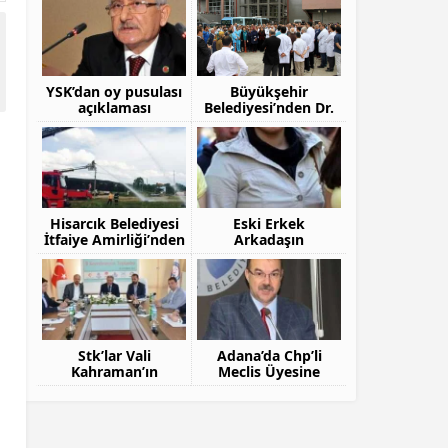
YSK’dan oy pusulası
Büyükşehir
açıklaması
Belediyesi’nden Dr.
Furtun’a Vefa
Hisarcık Belediyesi
Eski Erkek
İtfaiye Amirliği’nden
Arkadaşın
Yangın Tatbikatı
Öldürdüğü Genç Kız
Toprağa Verildi
Stk’lar Vali
Adana’da Chp’li
Kahraman’ın
Meclis Üyesine
Başkanlığında Bir
Silahlı Saldırı
Araya Geldi