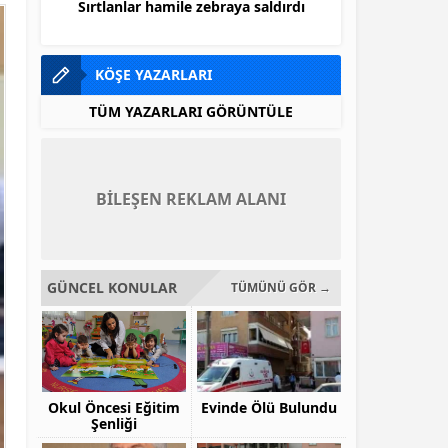
aya saldırdı
En ilginç hayvanlar
KÖŞE YAZARLARI
TÜM YAZARLARI GÖRÜNTÜLE
BİLEŞEN REKLAM ALANI
GÜNCEL KONULAR
TÜMÜNÜ GÖR →
Okul Öncesi Eğitim
Evinde Ölü Bulundu
Şenliği