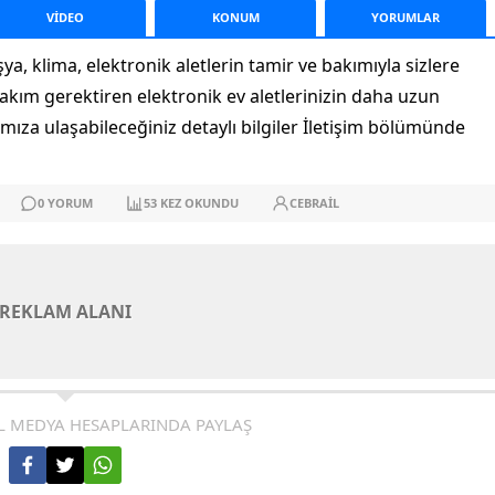
VİDEO
KONUM
YORUM
LAR
ya, klima, elektronik aletlerin tamir ve bakımıyla sizlere
bakım gerektiren elektronik ev aletlerinizin daha uzun
mıza ulaşabileceğiniz detaylı bilgiler İletişim bölümünde
0
YORUM
53
KEZ OKUNDU
CEBRAIL
REKLAM ALANI
L MEDYA HESAPLARINDA PAYLAŞ