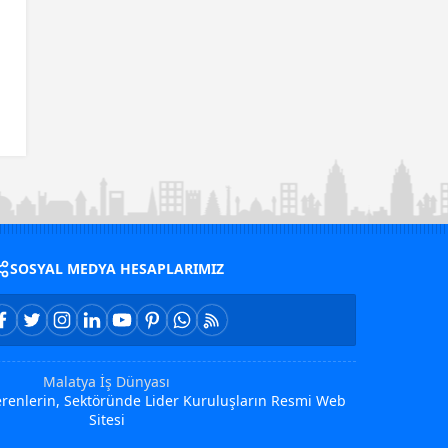
SOSYAL MEDYA HESAPLARIMIZ
Malatya İş Dünyası
Verenlerin, Sektöründe Lider Kuruluşların Resmi Web
Sitesi