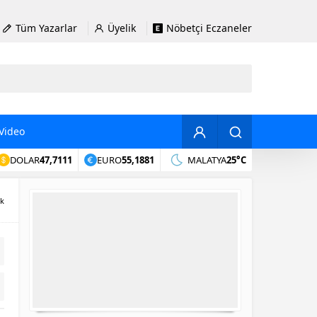
Tüm Yazarlar
Üyelik
Nöbetçi Eczaneler
Video
DOLAR
47,7111
EURO
55,1881
MALATYA
25°C
ik