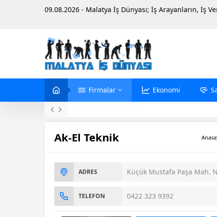
09.08.2026 - Malatya İş Dünyası; İş Arayanların, İş V
Firmalar
Ekonomi
S
Evinde Ölü Bulundu
Ak-El Teknik
Anasa
Küçük Mustafa Paşa Mah. No
ADRES
0422 323 9392
TELEFON