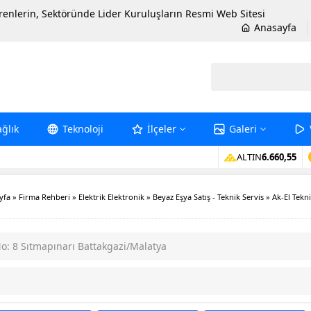
erenlerin, Sektöründe Lider Kuruluşların Resmi Web Sitesi
Anasayfa
ağlık
Teknoloji
İlçeler
Galeri
ALTIN
6.660,55
yfa
»
Firma Rehberi
»
Elektrik Elektronik
»
Beyaz Eşya Satış - Teknik Servis
»
Ak-El Tekn
: 8 Sıtmapınarı Battakgazi/Malatya