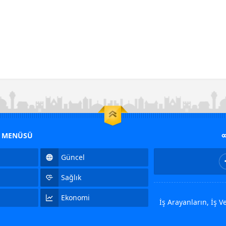
M MENÜSÜ
Güncel
Sağlık
Ekonomi
İş Arayanların, İş 