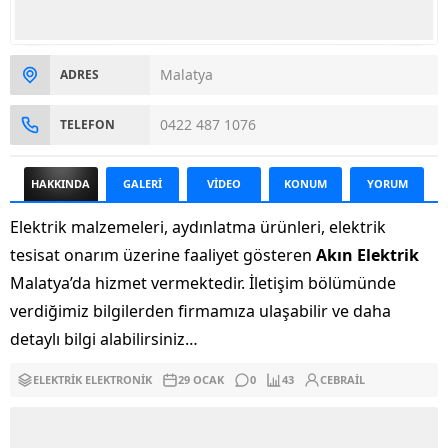
Malatya
ADRES
0422 487 1076
TELEFON
HAKKINDA
GALERİ
VİDEO
KONUM
YORUM
Elektrik malzemeleri, aydınlatma ürünleri, elektrik
tesisat onarım üzerine faaliyet gösteren
Akın Elektrik
Malatya’da hizmet vermektedir. İletişim bölümünde
verdiğimiz bilgilerden firmamıza ulaşabilir ve daha
detaylı bilgi alabilirsiniz…
ELEKTRIK ELEKTRONIK
29 OCAK
0
43
CEBRAIL