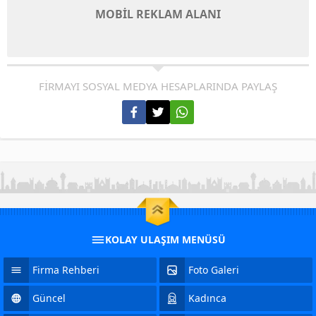
MOBİL REKLAM ALANI
FİRMAYI SOSYAL MEDYA HESAPLARINDA PAYLAŞ
KOLAY ULAŞIM MENÜSÜ
Firma Rehberi
Foto Galeri
Güncel
Kadınca