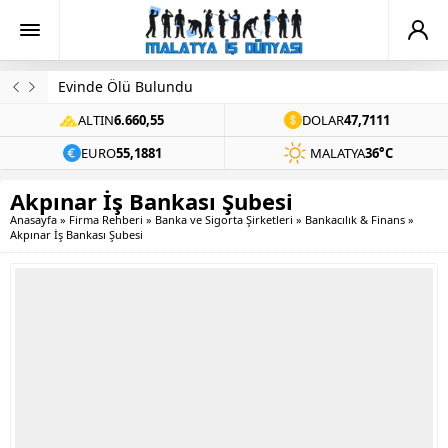
Evinde Ölü Bulundu
ALTIN
6.660,55
DOLAR
47,7111
EURO
55,1881
MALATYA
36°C
Akpınar İş Bankası Şubesi
Anasayfa
»
Firma Rehberi
»
Banka ve Sigorta Şirketleri
»
Bankacılık & Finans
»
Akpınar İş Bankası Şubesi