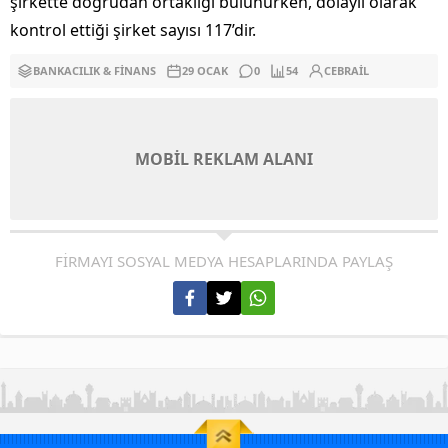
şirkette doğrudan ortaklığı bulunurken, dolaylı olarak
kontrol ettiği şirket sayısı 117’dir.
BANKACILIK & FINANS
29 OCAK
0
54
CEBRAIL
MOBİL REKLAM ALANI
FİRMAYI SOSYAL MEDYA HESAPLARINDA PAYLAŞ