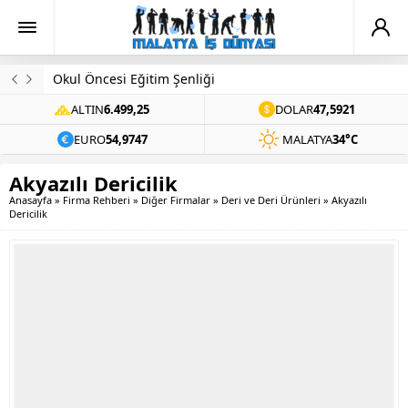
Okul Öncesi Eğitim Şenliği
ALTIN
6.499,25
DOLAR
47,5921
EURO
54,9747
MALATYA
34°C
Akyazılı Dericilik
Anasayfa
»
Firma Rehberi
»
Diğer Firmalar
»
Deri ve Deri Ürünleri
»
Akyazılı
Dericilik