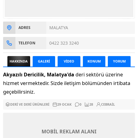
MALATYA
ADRES
0422 323 3240
TELEFON
HAKKINDA
GALERİ
VİDEO
KONUM
YORUM
Akyazılı Dericilik, Malatya'da
deri sektörü üzerine
hizmet vermektedir. Sizde iletişim bölümünden irtibata
geçebilirsiniz.
DERI VE DERI ÜRÜNLERI
29 OCAK
0
28
CEBRAIL
MOBİL REKLAM ALANI