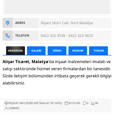
Niyazi Mısri Cad. No:9 Malatya
ADRES
0422 322 3538 - 0422 323 9623
TELEFON
HAKKINDA
GALERİ
VİDEO
KONUM
YORUM
Alişar Ticaret, Malatya
'da inşaat malzemeleri imalatı ve
satışı sektöründe hizmet veren firmalardan bir tanesidir.
Sizde iletişim bölümünden irtibata geçerek gerekli bilgiyi
alabilirsiniz.
İNŞAAT MALZEMELERI İMALAT VE SATIŞ
30 OCAK
0
38
CEBRAIL