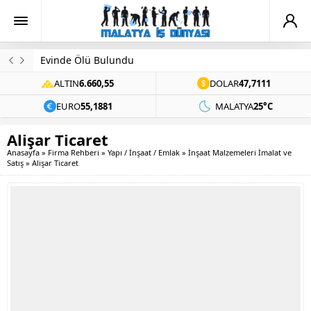
Evinde Ölü Bulundu
ALTIN
6.660,55
DOLAR
47,7111
EURO
55,1881
MALATYA
25°C
Alişar Ticaret
Anasayfa
»
Firma Rehberi
»
Yapı / İnşaat / Emlak
»
İnşaat Malzemeleri İmalat ve
Satış
»
Alişar Ticaret