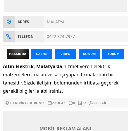
MALATYA
ADRES
0422 324 7977
TELEFON
HAKKINDA
GALERİ
VİDEO
KONUM
YORUM
Altın Elektrik, Malatya'da
hizmet veren elektrik
malzemeleri imalatı ve satışı yapan firmalardan bir
tanesidir. Sizde iletişim bölümünden irtibata geçerek
gerekli bilgileri alabilirsiniz.
ELEKTRIK ELEKTRONIK
29 OCAK
0
32
CEBRAIL
MOBİL REKLAM ALANI