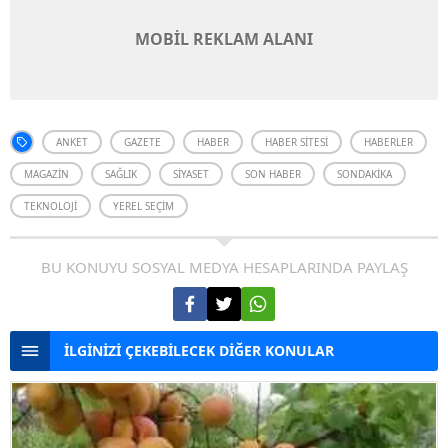
MOBİL REKLAM ALANI
ANKET
GAZETE
HABER
HABER SITESI
HABERLER
MAGAZIN
SAĞLIK
SIYASET
SON HABER
SONDAKIKA
TEKNOLOJI
YEREL SEÇIM
BU KONUYU SOSYAL MEDYA HESAPLARINDA PAYLAŞ
İLGİNİZİ ÇEKEBİLECEK DİĞER KONULAR