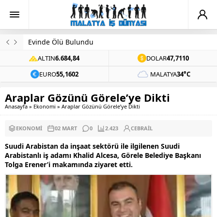
Evinde Ölü Bulundu
ALTIN
6.684,84
DOLAR
47,7110
EURO
55,1602
MALATYA
34°C
Araplar Gözünü Görele’ye Dikti
Anasayfa
»
Ekonomi
»
Araplar Gözünü Görele’ye Dikti
EKONOMI
02 MART
0
2.423
CEBRAIL
Suudi Arabistan da inşaat sektörü ile ilgilenen Suudi
Arabistanlı iş adamı Khalid Alcesa, Görele Belediye Başkanı
Tolga Erener’i makamında ziyaret etti.