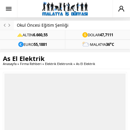
Okul Öncesi Eğitim Şenliği
ALTIN
6.660,55
DOLAR
47,7111
EURO
55,1881
MALATYA
36°C
As El Elektrik
Anasayfa
»
Firma Rehberi
»
Elektrik Elektronik
»
As El Elektrik