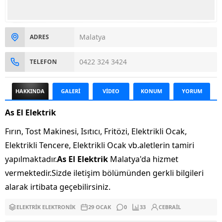
Malatya
ADRES
0422 324 3424
TELEFON
HAKKINDA
GALERİ
VİDEO
KONUM
YORUM
As El Elektrik
Fırın, Tost Makinesi, Isıtıcı, Fritözi, Elektrikli Ocak,
Elektrikli Tencere, Elektrikli Ocak vb.aletlerin tamiri
yapılmaktadır.
As El Elektrik
Malatya'da hizmet
vermektedir.Sizde iletişim bölümünden gerkli bilgileri
alarak irtibata geçebilirsiniz.
ELEKTRIK ELEKTRONIK
29 OCAK
0
33
CEBRAIL