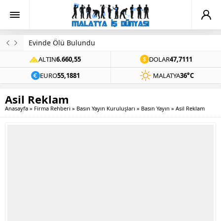
Evinde Ölü Bulundu
ALTIN
6.660,55
DOLAR
47,7111
EURO
55,1881
MALATYA
36°C
Asil Reklam
Anasayfa
»
Firma Rehberi
»
Basın Yayın Kuruluşları
»
Basın Yayın
»
Asil Reklam