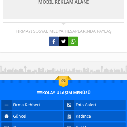
MOBİL REKLAM ALANI
FİRMAYI SOSYAL MEDYA HESAPLARINDA PAYLAŞ
KOLAY ULAŞIM MENÜSÜ
Firma Rehberi
Foto Galeri
Güncel
Kadınca