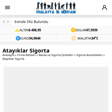
Evinde Ölü Bulundu
ALTIN
6.488,95
DOLAR
47,5939
EURO
54,9646
MALATYA
34°C
Atayıklar Sigorta
Anasayfa
»
Firma Rehberi
»
Banka ve Sigorta Şirketleri
»
Sigorta Acentelikleri
»
Atayıklar Sigorta