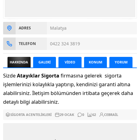
Malatya
ADRES
0422 324 3819
TELEFON
HAKKINDA
GALERİ
VİDEO
KONUM
YORUM
Sizde
Atayıklar Sigorta
firmasına gelerek sigorta
işlemlerinizi kolaylıkla yaptırıp, kendinizi garanti altına
alabilirsiniz. İletişim bölümünden irtibata geçerek daha
detaylı bilgi alabilirsiniz.
SIGORTA ACENTELIKLERI
29 OCAK
0
62
CEBRAIL