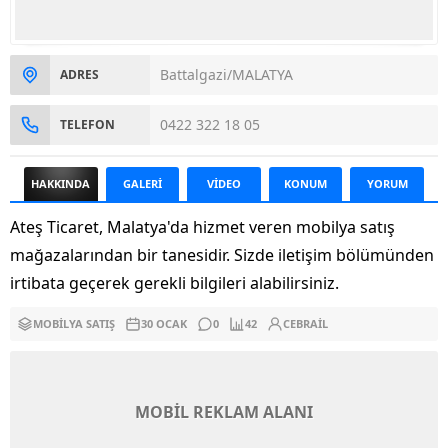
Battalgazi/MALATYA
ADRES
0422 322 18 05
TELEFON
HAKKINDA
GALERİ
VİDEO
KONUM
YORUM
Ateş Ticaret, Malatya'da hizmet veren mobilya satış
mağazalarından bir tanesidir. Sizde iletişim bölümünden
irtibata geçerek gerekli bilgileri alabilirsiniz.
MOBILYA SATIŞ
30 OCAK
0
42
CEBRAIL
MOBİL REKLAM ALANI