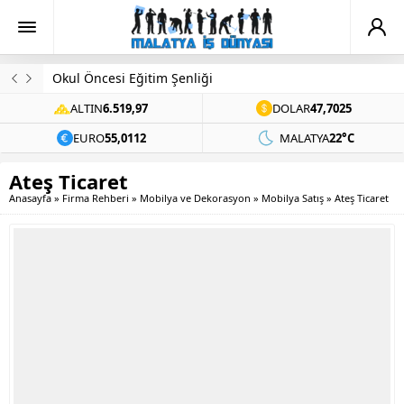
Okul Öncesi Eğitim Şenliği
ALTIN
6.519,97
DOLAR
47,7025
EURO
55,0112
MALATYA
22°C
Ateş Ticaret
Anasayfa
»
Firma Rehberi
»
Mobilya ve Dekorasyon
»
Mobilya Satış
»
Ateş Ticaret