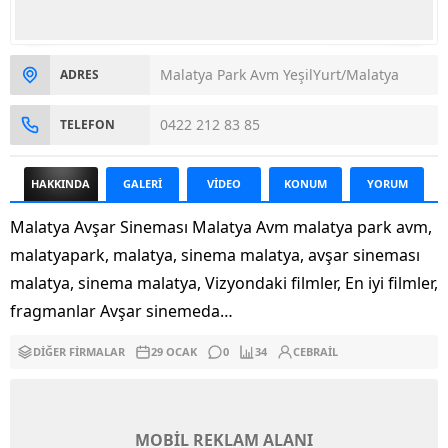
Malatya Park Avm YeşilYurt/Malatya
ADRES
0422 212 83 85
TELEFON
HAKKINDA
GALERİ
VİDEO
KONUM
YORUM
Malatya Avşar Sineması Malatya Avm malatya park avm,
malatyapark, malatya, sinema malatya, avşar sineması
malatya, sinema malatya, Vizyondaki filmler, En iyi filmler,
fragmanlar Avşar sinemeda…
DIĞER FIRMALAR
29 OCAK
0
34
CEBRAIL
MOBİL REKLAM ALANI