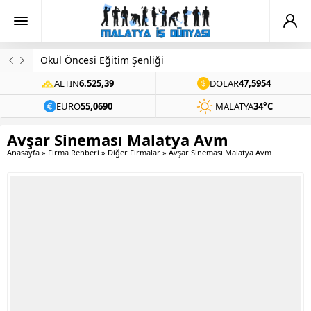
Okul Öncesi Eğitim Şenliği
ALTIN
6.525,39
DOLAR
47,5954
EURO
55,0690
MALATYA
34°C
Avşar Sineması Malatya Avm
Anasayfa
»
Firma Rehberi
»
Diğer Firmalar
»
Avşar Sineması Malatya Avm