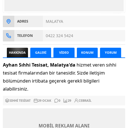
MALATYA
ADRES
0422 324 5424
TELEFON
HAKKINDA
GALERİ
VİDEO
KONUM
YORUM
Ayhan Sıhhi Tesisat, Malatya'da
hizmet veren sıhhi
tesisat firmalarından bir tanesidir. Sizde iletişim
bölümünden irtibata geçerek gerekli bilgileri
alabilirsiniz.
SIHHI TESISAT
29 OCAK
0
29
CEBRAIL
MOBİL REKLAM ALANI