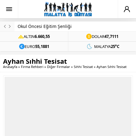
Okul Öncesi Eğitim Şenliği
ALTIN
6.660,55
DOLAR
47,7111
EURO
55,1881
MALATYA
25°C
Ayhan Sıhhi Tesisat
Anasayfa
»
Firma Rehberi
»
Diğer Firmalar
»
Sıhhi Tesisat
»
Ayhan Sıhhi Tesisat