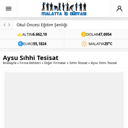
Okul Öncesi Eğitim Şenliği
ALTIN
6.662,10
DOLAR
47,6954
EURO
55,1824
MALATYA
35°C
Aysu Sıhhi Tesisat
Anasayfa
»
Firma Rehberi
»
Diğer Firmalar
»
Sıhhi Tesisat
»
Aysu Sıhhi Tesisat