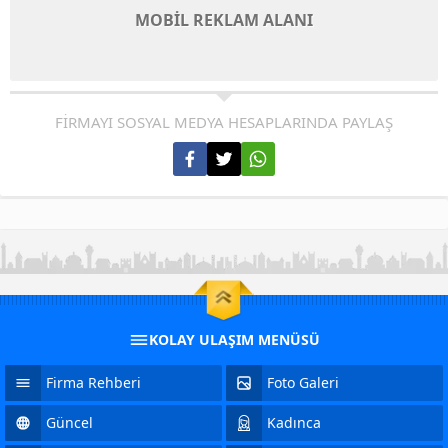
MOBİL REKLAM ALANI
FİRMAYI SOSYAL MEDYA HESAPLARINDA PAYLAŞ
KOLAY ULAŞIM MENÜSÜ
Firma Rehberi
Foto Galeri
Güncel
Kadınca