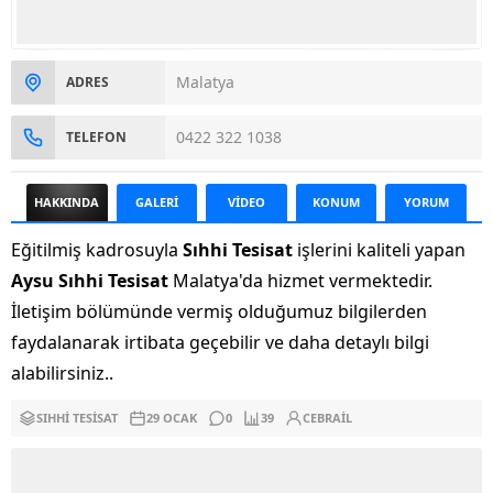
Malatya
ADRES
0422 322 1038
TELEFON
HAKKINDA
GALERİ
VİDEO
KONUM
YORUM
Eğitilmiş kadrosuyla
Sıhhi Tesisat
işlerini kaliteli yapan
Aysu Sıhhi Tesisat
Malatya'da hizmet vermektedir.
İletişim bölümünde vermiş olduğumuz bilgilerden
faydalanarak irtibata geçebilir ve daha detaylı bilgi
alabilirsiniz..
SIHHI TESISAT
29 OCAK
0
39
CEBRAIL