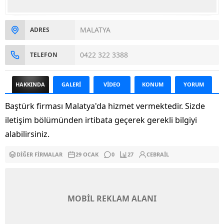
MALATYA
ADRES
0422 322 3388
TELEFON
HAKKINDA
GALERİ
VİDEO
KONUM
YORUM
Baştürk firması Malatya'da hizmet vermektedir. Sizde
iletişim bölümünden irtibata geçerek gerekli bilgiyi
alabilirsiniz.
DIĞER FIRMALAR
29 OCAK
0
27
CEBRAIL
MOBİL REKLAM ALANI