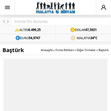
Evinde Ölü Bulundu
ALTIN
6.499,25
DOLAR
47,5921
EURO
54,9747
MALATYA
34°C
Baştürk
Anasayfa
»
Firma Rehberi
»
Diğer Firmalar
»
Baştürk