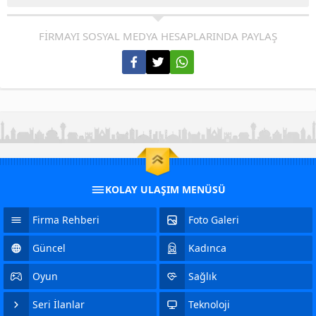
FİRMAYI SOSYAL MEDYA HESAPLARINDA PAYLAŞ
KOLAY ULAŞIM MENÜSÜ
Firma Rehberi
Foto Galeri
Güncel
Kadınca
Oyun
Sağlık
Seri İlanlar
Teknoloji