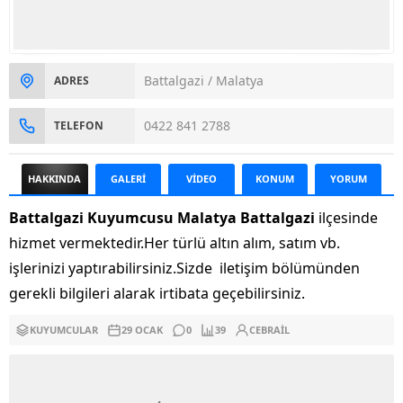
Battalgazi / Malatya
ADRES
0422 841 2788
TELEFON
HAKKINDA
GALERİ
VİDEO
KONUM
YORUM
Battalgazi Kuyumcusu Malatya Battalgazi
ilçesinde
hizmet vermektedir.Her türlü altın alım, satım vb.
işlerinizi yaptırabilirsiniz.Sizde iletişim bölümünden
gerekli bilgileri alarak irtibata geçebilirsiniz.
KUYUMCULAR
29 OCAK
0
39
CEBRAIL