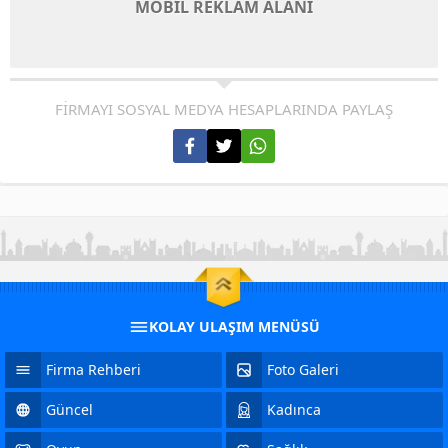
MOBİL REKLAM ALANI
FİRMAYI SOSYAL MEDYA HESAPLARINDA PAYLAŞ
KOLAY ULAŞIM MENÜSÜ
Firma Rehberi
Foto Galeri
Güncel
Kadınca