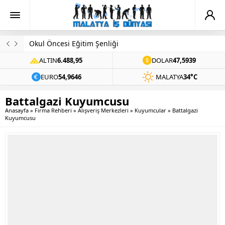
Okul Öncesi Eğitim Şenliği
ALTIN
6.488,95
DOLAR
47,5939
EURO
54,9646
MALATYA
34°C
Battalgazi Kuyumcusu
Anasayfa
»
Firma Rehberi
»
Alışveriş Merkezleri
»
Kuyumcular
»
Battalgazi
Kuyumcusu