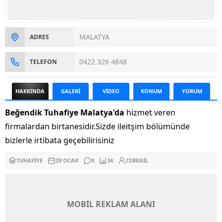
MALATYA
ADRES
0422 326 4848
TELEFON
HAKKINDA
GALERİ
VİDEO
KONUM
YORUM
Beğendik Tuhafiye Malatya'da
hizmet veren
firmalardan birtanesidir.Sizde ileitşim bölümünde
bizlerle irtibata geçebilirisiniz
TUHAFIYE
29 OCAK
0
34
CEBRAIL
MOBİL REKLAM ALANI