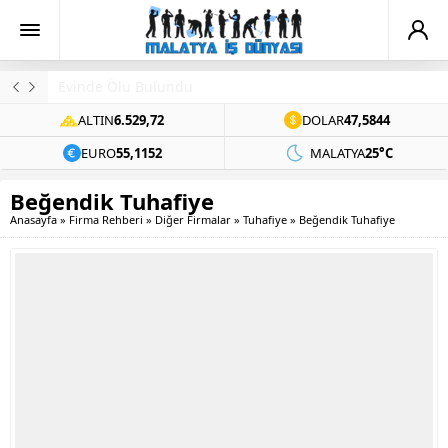
Evinde Ölü Bulundu
ALTIN
6.529,72
DOLAR
47,5844
EURO
55,1152
MALATYA
25°C
Beğendik Tuhafiye
Anasayfa
»
Firma Rehberi
»
Diğer Firmalar
»
Tuhafiye
»
Beğendik Tuhafiye