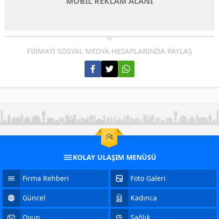
MOBİL REKLAM ALANI
FİRMAYI SOSYAL MEDYA HESAPLARINDA PAYLAŞ
KOLAY ULAŞIM MENÜSÜ
Firma Rehberi
Foto Galeri
Güncel
Kadınca
Oyun
Sağlık