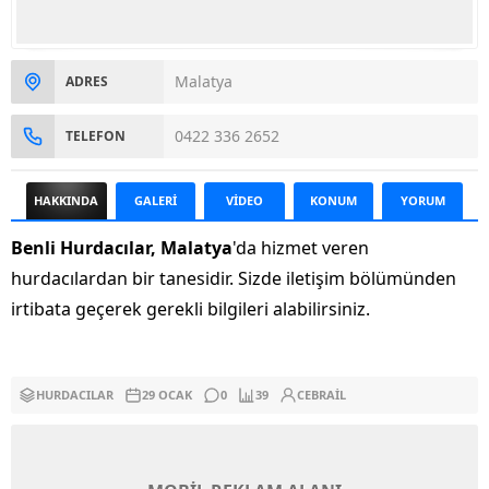
Malatya
ADRES
0422 336 2652
TELEFON
HAKKINDA
GALERİ
VİDEO
KONUM
YORUM
Benli Hurdacılar, Malatya
'da hizmet veren
hurdacılardan bir tanesidir. Sizde iletişim bölümünden
irtibata geçerek gerekli bilgileri alabilirsiniz.
HURDACILAR
29 OCAK
0
39
CEBRAIL