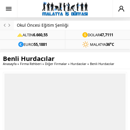
Okul Öncesi Eğitim Şenliği
ALTIN
6.660,55
DOLAR
47,7111
EURO
55,1881
MALATYA
36°C
Benli Hurdacılar
Anasayfa
»
Firma Rehberi
»
Diğer Firmalar
»
Hurdacılar
»
Benli Hurdacılar