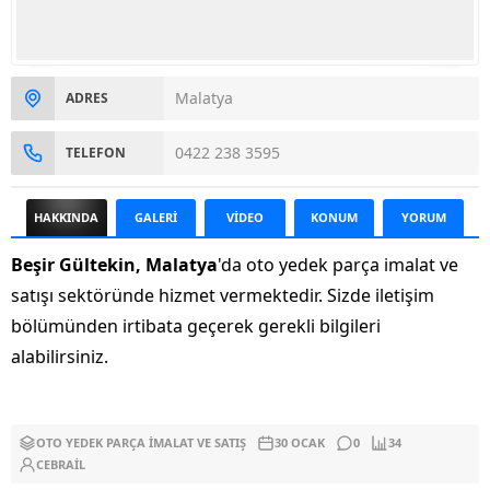
Malatya
ADRES
0422 238 3595
TELEFON
HAKKINDA
GALERİ
VİDEO
KONUM
YORUM
Beşir Gültekin, Malatya
'da oto yedek parça imalat ve
satışı sektöründe hizmet vermektedir. Sizde iletişim
bölümünden irtibata geçerek gerekli bilgileri
alabilirsiniz.
OTO YEDEK PARÇA İMALAT VE SATIŞ
30 OCAK
0
34
CEBRAIL