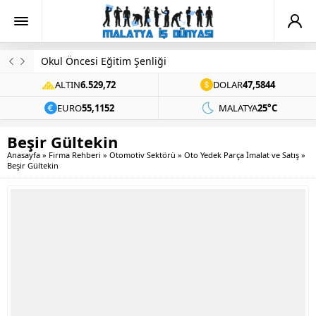
Okul Öncesi Eğitim Şenliği
ALTIN
6.529,72
DOLAR
47,5844
EURO
55,1152
MALATYA
25°C
Beşir Gültekin
Anasayfa
»
Firma Rehberi
»
Otomotiv Sektörü
»
Oto Yedek Parça İmalat ve Satış
»
Beşir Gültekin