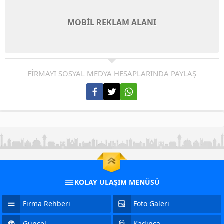
MOBİL REKLAM ALANI
FİRMAYI SOSYAL MEDYA HESAPLARINDA PAYLAŞ
KOLAY ULAŞIM MENÜSÜ
Firma Rehberi
Foto Galeri
Güncel
Kadınca