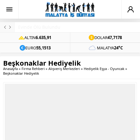
Evinde Ölü Bulundu
ALTIN
6.635,91
DOLAR
47,7178
EURO
55,1513
MALATYA
24°C
Beşkonaklar Hediyelik
Anasayfa
»
Firma Rehberi
»
Alışveriş Merkezleri
»
Hediyelik Eşya - Oyuncak
»
Beşkonaklar Hediyelik