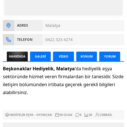
Malatya
ADRES
0422 323 4274
TELEFON
HAKKINDA
GALERİ
VİDEO
KONUM
YORUM
Beşkonaklar Hediyelik, Malatya
'da hediyelik eşya
sektöründe hizmet veren firmalardan bir tanesidir. Sizde
iletişim bölümünden irtibata geçerek gerekli bilgileri
alabilirsiniz.
HEDIYELIK EŞYA - OYUNCAK
29 OCAK
0
36
CEBRAIL