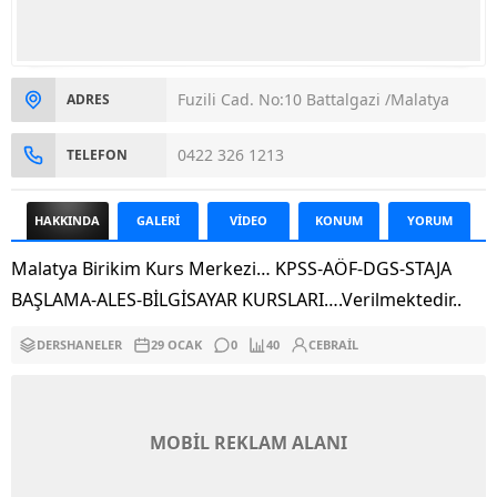
Fuzili Cad. No:10 Battalgazi /Malatya
ADRES
0422 326 1213
TELEFON
HAKKINDA
GALERİ
VİDEO
KONUM
YORUM
Malatya Birikim Kurs Merkezi… KPSS-AÖF-DGS-STAJA
BAŞLAMA-ALES-BİLGİSAYAR KURSLARI….Verilmektedir..
DERSHANELER
29 OCAK
0
40
CEBRAIL
MOBİL REKLAM ALANI