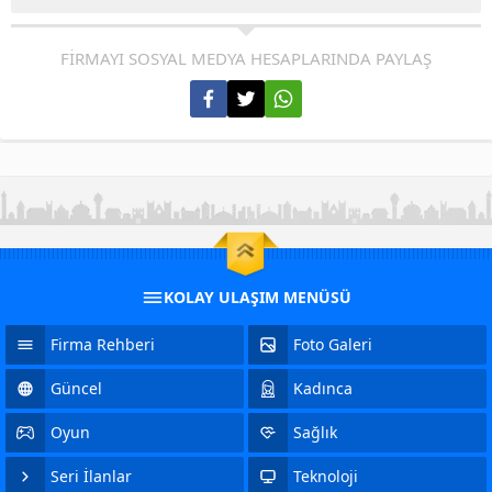
FİRMAYI SOSYAL MEDYA HESAPLARINDA PAYLAŞ
KOLAY ULAŞIM MENÜSÜ
Firma Rehberi
Foto Galeri
Güncel
Kadınca
Oyun
Sağlık
Seri İlanlar
Teknoloji