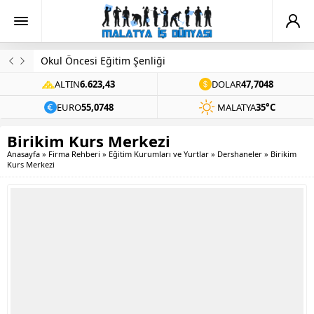
Evinde Ölü Bulundu
ALTIN
6.623,43
DOLAR
47,7048
EURO
55,0748
MALATYA
35°C
Birikim Kurs Merkezi
Anasayfa
»
Firma Rehberi
»
Eğitim Kurumları ve Yurtlar
»
Dershaneler
»
Birikim
Kurs Merkezi