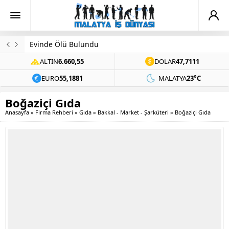
Evinde Ölü Bulundu
ALTIN
6.660,55
DOLAR
47,7111
EURO
55,1881
MALATYA
23°C
Boğaziçi Gıda
Anasayfa
»
Firma Rehberi
»
Gıda
»
Bakkal - Market - Şarküteri
»
Boğaziçi Gıda