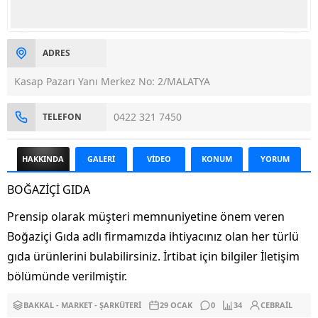
ADRES
Kasap Pazarı Yanı Merkez No: 2/MALATYA
0422 321 7450
TELEFON
HAKKINDA
GALERİ
VİDEO
KONUM
YORUM
BOĞAZİÇİ GIDA
Prensip olarak müşteri memnuniyetine önem veren
Boğaziçi Gıda adlı firmamızda ihtiyacınız olan her türlü
gıda ürünlerini bulabilirsiniz. İrtibat için bilgiler İletişim
bölümünde verilmiştir.
BAKKAL - MARKET - ŞARKÜTERI
29 OCAK
0
34
CEBRAIL