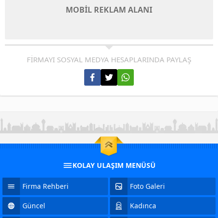
MOBİL REKLAM ALANI
FİRMAYI SOSYAL MEDYA HESAPLARINDA PAYLAŞ
KOLAY ULAŞIM MENÜSÜ
Firma Rehberi
Foto Galeri
Güncel
Kadınca