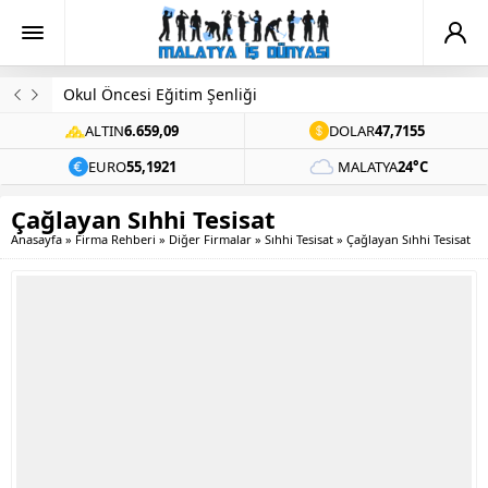
Okul Öncesi Eğitim Şenliği
ALTIN
6.659,09
DOLAR
47,7155
EURO
55,1921
MALATYA
24°C
Çağlayan Sıhhi Tesisat
Anasayfa
»
Firma Rehberi
»
Diğer Firmalar
»
Sıhhi Tesisat
»
Çağlayan Sıhhi Tesisat