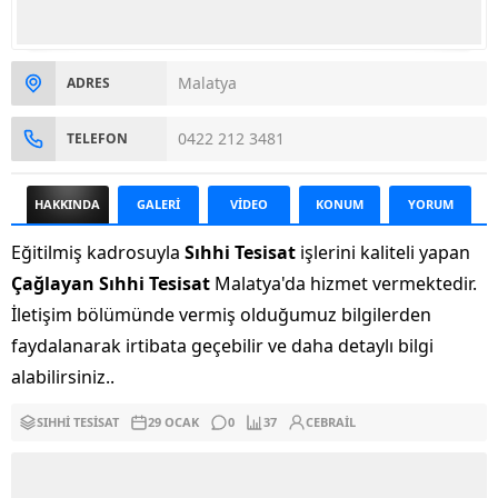
Malatya
ADRES
0422 212 3481
TELEFON
HAKKINDA
GALERİ
VİDEO
KONUM
YORUM
Eğitilmiş kadrosuyla
Sıhhi Tesisat
işlerini kaliteli yapan
Çağlayan Sıhhi Tesisat
Malatya'da hizmet vermektedir.
İletişim bölümünde vermiş olduğumuz bilgilerden
faydalanarak irtibata geçebilir ve daha detaylı bilgi
alabilirsiniz..
SIHHI TESISAT
29 OCAK
0
37
CEBRAIL