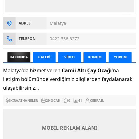
Malatya
ADRES
0422 336 5272
TELEFON
HAKKINDA
GALERİ
VİDEO
KONUM
YORUM
Malatya'da hizmet veren
Camii Altı Çay Ocağı
'na
iletişim bölümünde verdiğimiz bilgilerden faydalanarak
ulaşabilirsiniz…
KIRAATHANELER
29 OCAK
0
41
CEBRAIL
MOBİL REKLAM ALANI