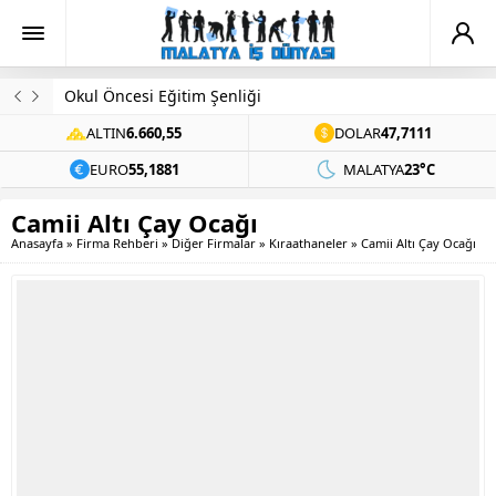
Evinde Ölü Bulundu
ALTIN
6.660,55
DOLAR
47,7111
EURO
55,1881
MALATYA
23°C
Camii Altı Çay Ocağı
Anasayfa
»
Firma Rehberi
»
Diğer Firmalar
»
Kıraathaneler
»
Camii Altı Çay Ocağı