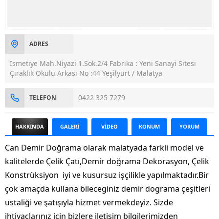
ADRES
İsmetiye Mah.Niyazi 1.Sok.2/4 Fabrika : Yeni Sanayi Sitesi
Çıraklık Okulu Arkası No :44 Yeşilyurt / Malatya
0422 325 7279
TELEFON
HAKKINDA
GALERİ
VİDEO
KONUM
YORUM
Can Demir Doğrama olarak malatyada farkli model ve
kalitelerde Çelik Çatı,Demir doğrama Dekorasyon, Çelik
Konstrüksiyon iyi ve kusursuz işçilikle yapılmaktadır.Bir
çok amaçda kullana bileceginiz demir dograma çeşitleri
ustaliği ve şatışıyla hizmet vermekdeyiz. Sizde
ihtiyaçlarınız için bizlere iletişim bilgilerimizden