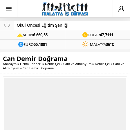
Evinde Ölü Bulundu
ALTIN
6.660,55
DOLAR
47,7111
EURO
55,1881
MALATYA
36°C
Can Demir Doğrama
Anasayfa
»
Firma Rehberi
»
Demir Çelik Cam ve Aliminyum
»
Demir Çelik Cam ve
Aliminyum
»
Can Demir Doğrama