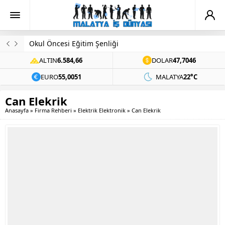
Okul Öncesi Eğitim Şenliği
ALTIN
6.584,66
DOLAR
47,7046
EURO
55,0051
MALATYA
22°C
Can Elekrik
Anasayfa
»
Firma Rehberi
»
Elektrik Elektronik
»
Can Elekrik