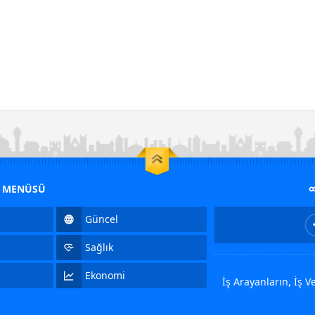
M MENÜSÜ
Güncel
Sağlık
Ekonomi
İş Arayanların, İş 