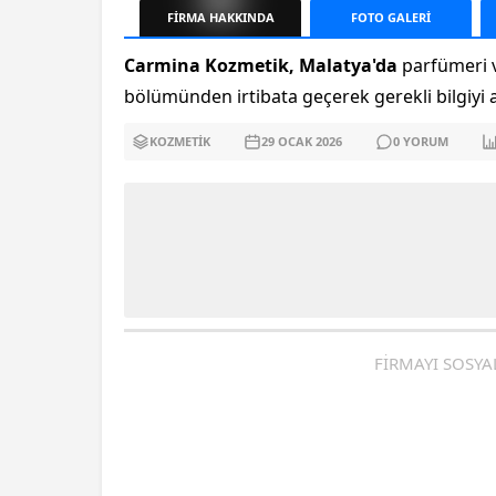
FİRMA
HAKKINDA
FOTO
GALERİ
Carmina Kozmetik, Malatya'da
parfümeri v
bölümünden irtibata geçerek gerekli bilgiyi al
KOZMETIK
29 OCAK
2026
0
YORUM
FİRMAYI SOSYA