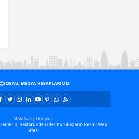
SOSYAL MEDYA HESAPLARIMIZ
Malatya İş Dünyası
Verenlerin, Sektöründe Lider Kuruluşların Resmi Web
Sitesi