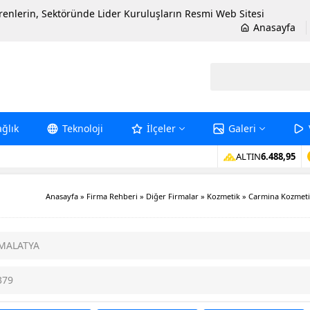
erenlerin, Sektöründe Lider Kuruluşların Resmi Web Sitesi
Anasayfa
ağlık
Teknoloji
İlçeler
Galeri
ALTIN
6.488,95
Anasayfa
»
Firma Rehberi
»
Diğer Firmalar
»
Kozmetik
»
Carmina Kozmet
 MALATYA
379