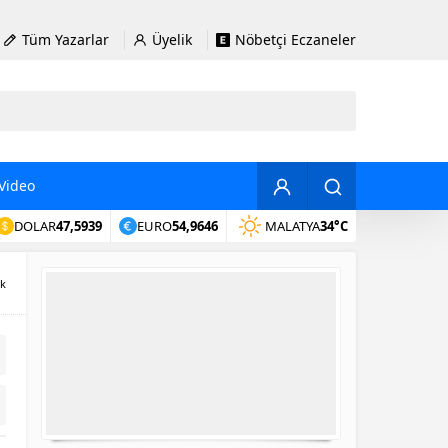
Tüm Yazarlar
Üyelik
Nöbetçi Eczaneler
Video
DOLAR
47,5939
EURO
54,9646
MALATYA
34°C
ik