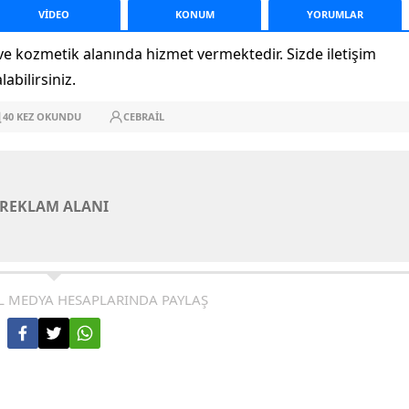
VİDEO
KONUM
YORUM
LAR
e kozmetik alanında hizmet vermektedir. Sizde iletişim
abilirsiniz.
40
KEZ OKUNDU
CEBRAIL
REKLAM ALANI
L MEDYA HESAPLARINDA PAYLAŞ