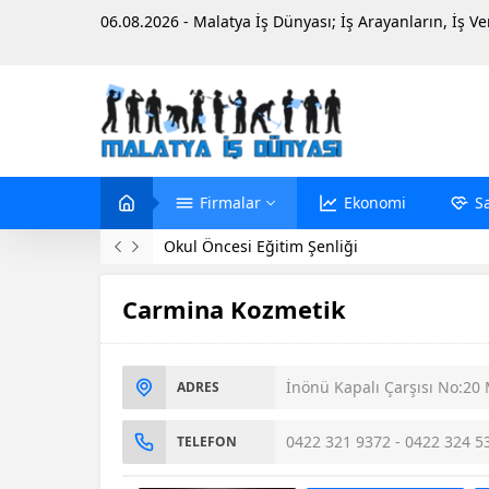
06.08.2026 - Malatya İş Dünyası; İş Arayanların, İş V
Firmalar
Ekonomi
S
Evinde Ölü Bulundu
Carmina Kozmetik
İnönü Kapalı Çarşısı No:20
ADRES
0422 321 9372 - 0422 324 5
TELEFON