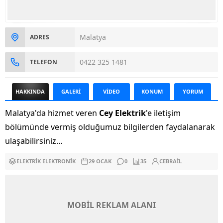
Malatya
ADRES
0422 325 1481
TELEFON
HAKKINDA
GALERİ
VİDEO
KONUM
YORUM
Malatya'da hizmet veren
Cey Elektrik
'e iletişim
bölümünde vermiş olduğumuz bilgilerden faydalanarak
ulaşabilirsiniz…
ELEKTRIK ELEKTRONIK
29 OCAK
0
35
CEBRAIL
MOBİL REKLAM ALANI