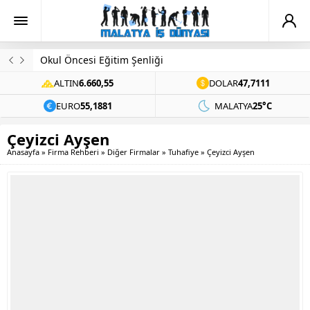
Okul Öncesi Eğitim Şenliği
ALTIN
6.660,55
DOLAR
47,7111
EURO
55,1881
MALATYA
25°C
Çeyizci Ayşen
Anasayfa
»
Firma Rehberi
»
Diğer Firmalar
»
Tuhafiye
»
Çeyizci Ayşen