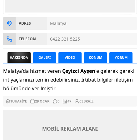
Malatya
ADRES
0422 321 5225
TELEFON
HAKKINDA
GALERİ
VİDEO
KONUM
YORUM
Malatya'da hizmet veren
Çeyizci Ayşen
'e gelerek gerekli
ihtiyaçlarınızı temin edebilirsiniz. İrtibat bilgileri iletişim
bölümünde verilmiştir..
TUHAFIYE
29 OCAK
0
47
CEBRAIL
MOBİL REKLAM ALANI