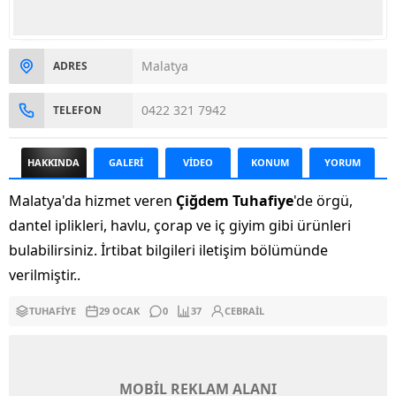
Malatya
ADRES
0422 321 7942
TELEFON
HAKKINDA
GALERİ
VİDEO
KONUM
YORUM
Malatya'da hizmet veren
Çiğdem Tuhafiye
'de örgü,
dantel iplikleri, havlu, çorap ve iç giyim gibi ürünleri
bulabilirsiniz. İrtibat bilgileri iletişim bölümünde
verilmiştir..
TUHAFIYE
29 OCAK
0
37
CEBRAIL
MOBİL REKLAM ALANI