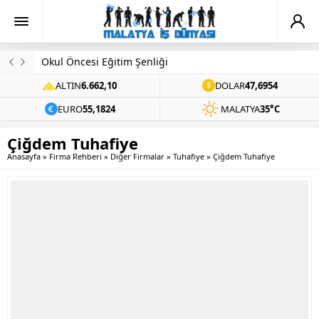
Okul Öncesi Eğitim Şenliği
ALTIN
6.662,10
DOLAR
47,6954
EURO
55,1824
MALATYA
35°C
Çiğdem Tuhafiye
Anasayfa
»
Firma Rehberi
»
Diğer Firmalar
»
Tuhafiye
»
Çiğdem Tuhafiye