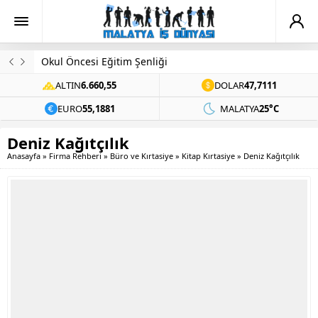
Okul Öncesi Eğitim Şenliği
ALTIN
6.660,55
DOLAR
47,7111
EURO
55,1881
MALATYA
25°C
Deniz Kağıtçılık
Anasayfa
»
Firma Rehberi
»
Büro ve Kırtasiye
»
Kitap Kırtasiye
»
Deniz Kağıtçılık