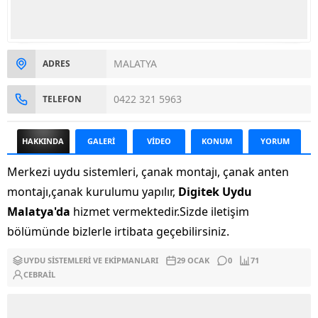
MALATYA
ADRES
0422 321 5963
TELEFON
HAKKINDA
GALERİ
VİDEO
KONUM
YORUM
Merkezi uydu sistemleri, çanak montajı, çanak anten
montajı,çanak kurulumu yapılır,
Digitek Uydu
Malatya'da
hizmet vermektedir.Sizde iletişim
bölümünde bizlerle irtibata geçebilirsiniz.
UYDU SISTEMLERI VE EKIPMANLARI
29 OCAK
0
71
CEBRAIL