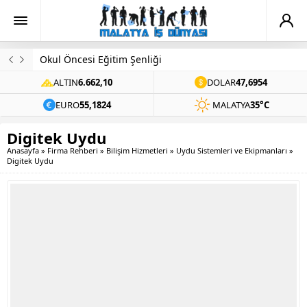
Evinde Ölü Bulundu
ALTIN
6.662,10
DOLAR
47,6954
EURO
55,1824
MALATYA
35°C
Digitek Uydu
Anasayfa
»
Firma Rehberi
»
Bilişim Hizmetleri
»
Uydu Sistemleri ve Ekipmanları
»
Digitek Uydu