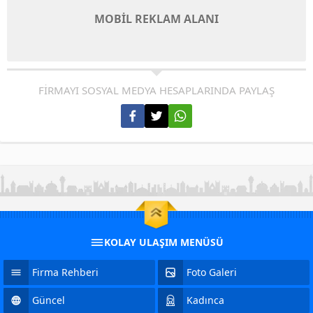
MOBİL REKLAM ALANI
FİRMAYI SOSYAL MEDYA HESAPLARINDA PAYLAŞ
KOLAY ULAŞIM MENÜSÜ
Firma Rehberi
Foto Galeri
Güncel
Kadınca