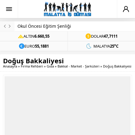
Evinde Ölü Bulundu
ALTIN
6.660,55
DOLAR
47,7111
EURO
55,1881
MALATYA
25°C
Doğuş Bakkaliyesi
Anasayfa
»
Firma Rehberi
»
Gıda
»
Bakkal - Market - Şarküteri
»
Doğuş Bakkaliyesi