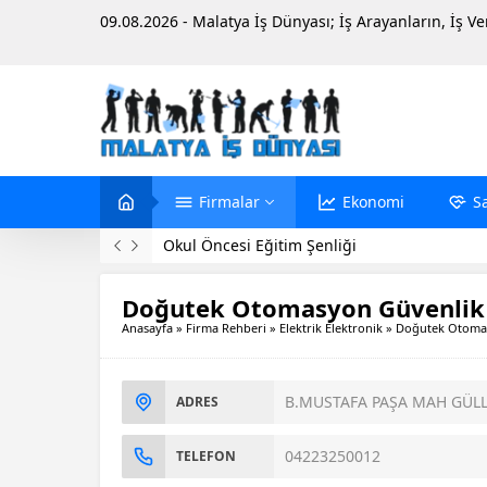
09.08.2026 - Malatya İş Dünyası; İş Arayanların, İş V
Firmalar
Ekonomi
S
Evinde Ölü Bulundu
Doğutek Otomasyon Güvenlik 
Anasayfa
»
Firma Rehberi
»
Elektrik Elektronik
»
Doğutek Otomas
B.MUSTAFA PAŞA MAH GÜL
ADRES
04223250012
TELEFON