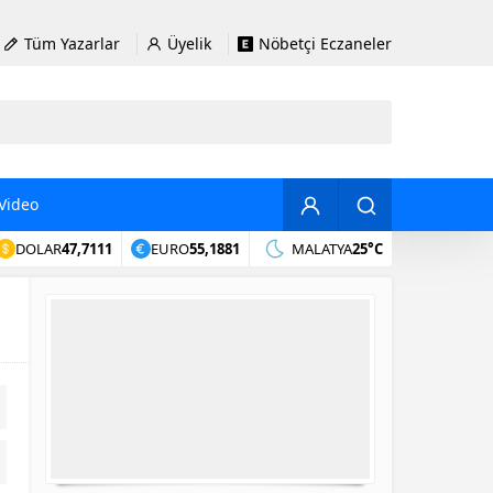
Tüm Yazarlar
Üyelik
Nöbetçi Eczaneler
Video
DOLAR
47,7111
EURO
55,1881
MALATYA
25°C