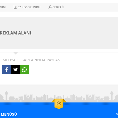
RUM
37
KEZ OKUNDU
CEBRAIL
REKLAM ALANI
L MEDYA HESAPLARINDA PAYLAŞ
M MENÜSÜ