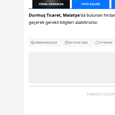
FİRMA
HAKKINDA
FOTO
GALERİ
Durmuş Ticaret, Malatya
'da bulunan hırdav
geçerek gerekli bilgileri alabilirsiniz.
HIRDAVATÇILAR
30 OCAK
2026
0
YORUM
FİRMAYI SOSYA