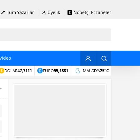
Tüm Yazarlar
Üyelik
Nöbetçi Eczaneler
Video
DOLAR
47,7111
EURO
55,1881
MALATYA
25°C
et