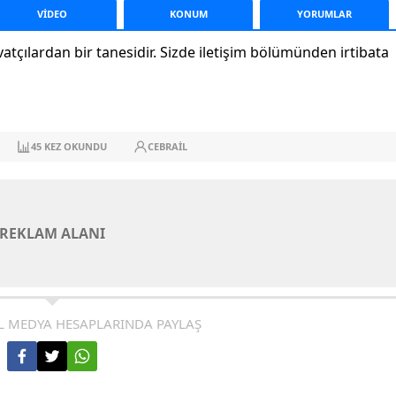
VİDEO
KONUM
YORUM
LAR
atçılardan bir tanesidir. Sizde iletişim bölümünden irtibata
45
KEZ OKUNDU
CEBRAIL
REKLAM ALANI
L MEDYA HESAPLARINDA PAYLAŞ