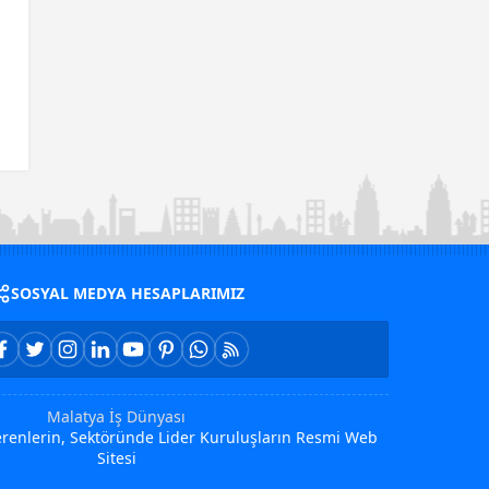
SOSYAL MEDYA HESAPLARIMIZ
Malatya İş Dünyası
Verenlerin, Sektöründe Lider Kuruluşların Resmi Web
Sitesi