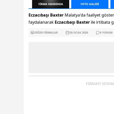
FİRMA
HAKKINDA
FOTO
GALERİ
Eczacıbaşı Baxter
Malatya'da faaliyet göste
faydalanarak
Eczacıbaşı Baxter
ile irtibata 
DIĞER FIRMALAR
29 OCAK
2026
0
YORUM
FİRMAYI SOSYA