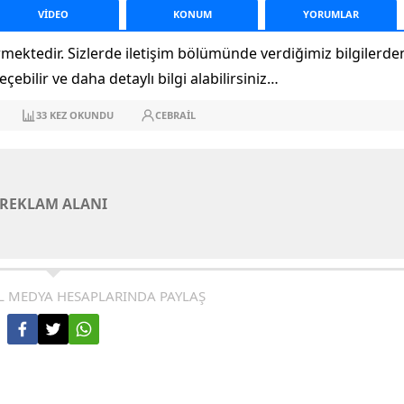
VİDEO
KONUM
YORUM
LAR
rmektedir. Sizlerde iletişim bölümünde verdiğimiz bilgilerde
geçebilir ve daha detaylı bilgi alabilirsiniz…
33
KEZ OKUNDU
CEBRAIL
REKLAM ALANI
L MEDYA HESAPLARINDA PAYLAŞ