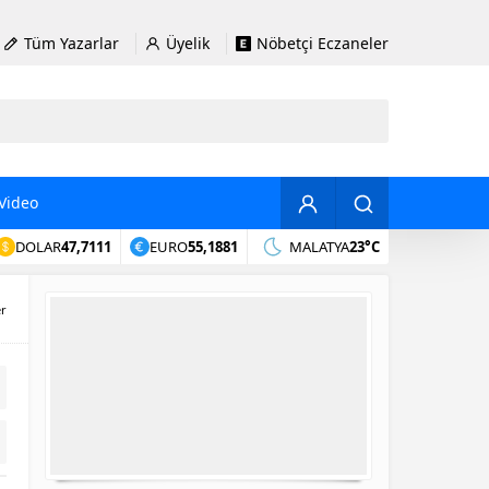
Tüm Yazarlar
Üyelik
Nöbetçi Eczaneler
Video
DOLAR
47,7111
EURO
55,1881
MALATYA
23°C
er