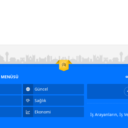
M MENÜSÜ
Güncel
Sağlık
Ekonomi
İş Arayanların, İş 