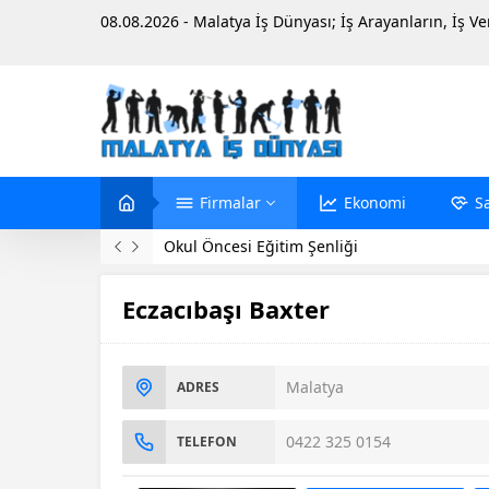
08.08.2026 - Malatya İş Dünyası; İş Arayanların, İş V
Firmalar
Ekonomi
S
Evinde Ölü Bulundu
Eczacıbaşı Baxter
Malatya
ADRES
0422 325 0154
TELEFON