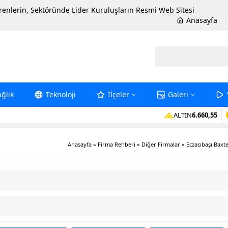
erenlerin, Sektöründe Lider Kuruluşların Resmi Web Sitesi
Anasayfa
ağlık
Teknoloji
İlçeler
Galeri
ALTIN
6.660,55
Anasayfa
»
Firma Rehberi
»
Diğer Firmalar
»
Eczacıbaşı Baxt