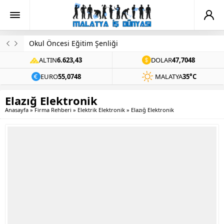
Okul Öncesi Eğitim Şenliği
ALTIN
6.623,43
DOLAR
47,7048
EURO
55,0748
MALATYA
35°C
Elazığ Elektronik
Anasayfa
»
Firma Rehberi
»
Elektrik Elektronik
»
Elazığ Elektronik