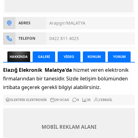
Arapgir/MALATYA
ADRES
0422 811 4025
TELEFON
HAKKINDA
GALERİ
VİDEO
KONUM
YORUM
Elazığ Elekronik Malatya'da
hizmet veren elektronik
firmalarından bir tanesidir. Sizde iletişim bölümünden
irtibata geçerek gerekli bilgiyi alabilirsiniz.
ELEKTRIK ELEKTRONIK
29 OCAK
0
35
CEBRAIL
MOBİL REKLAM ALANI