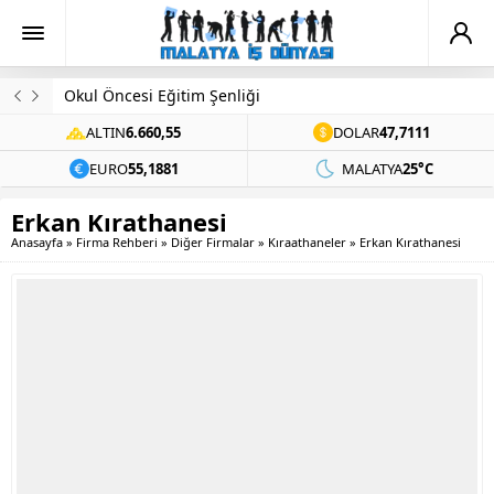
Okul Öncesi Eğitim Şenliği
ALTIN
6.660,55
DOLAR
47,7111
EURO
55,1881
MALATYA
25°C
Erkan Kırathanesi
Anasayfa
»
Firma Rehberi
»
Diğer Firmalar
»
Kıraathaneler
»
Erkan Kırathanesi