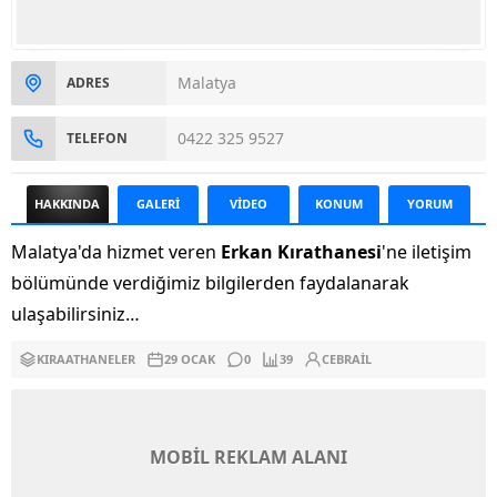
Malatya
ADRES
0422 325 9527
TELEFON
HAKKINDA
GALERİ
VİDEO
KONUM
YORUM
Malatya'da hizmet veren
Erkan Kırathanesi
'ne iletişim
bölümünde verdiğimiz bilgilerden faydalanarak
ulaşabilirsiniz…
KIRAATHANELER
29 OCAK
0
39
CEBRAIL
MOBİL REKLAM ALANI